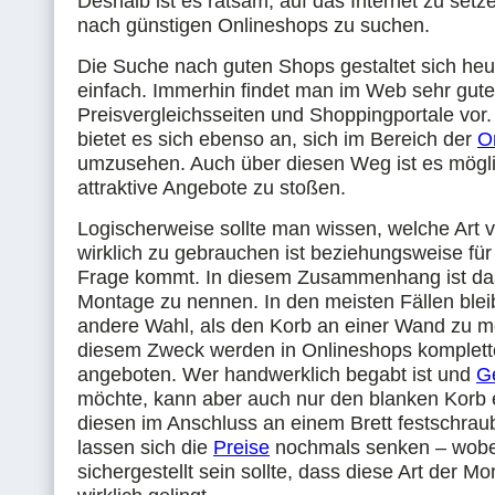
Deshalb ist es ratsam, auf das Internet zu setz
nach günstigen Onlineshops zu suchen.
Die Suche nach guten Shops gestaltet sich heut
einfach. Immerhin findet man im Web sehr gute
Preisvergleichsseiten und Shoppingportale vo
bietet es sich ebenso an, sich im Bereich der
O
umzusehen. Auch über diesen Weg ist es mögli
attraktive Angebote zu stoßen.
Logischerweise sollte man wissen, welche Art 
wirklich zu gebrauchen ist beziehungsweise für 
Frage kommt. In diesem Zusammenhang ist das
Montage zu nennen. In den meisten Fällen blei
andere Wahl, als den Korb an einer Wand zu m
diesem Zweck werden in Onlineshops komplet
angeboten. Wer handwerklich begabt ist und
G
möchte, kann aber auch nur den blanken Korb
diesen im Anschluss an einem Brett festschrau
lassen sich die
Preise
nochmals senken – wobe
sichergestellt sein sollte, dass diese Art der M