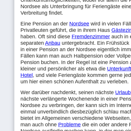
Unterkunftsmöglichkeiten, wobei vor allem die 
Nordsee als Unterbringung für Feriengäste eine 
Verbreitung findet.
Eine Pension an der
Nordsee
wird in vielen Fäl
Privatleuten geführt, die in ihrem Haus
Gästez
haben. Oft sind diese
Fremdenzimmer
auch in 
separaten
Anbau
untergebracht. Ein Frühstüc
in einer Pension an der Nordsee eigentlich im
Fällen kann man auch Halbpension oder Vollpen
Pension buchen. In der Regel ist eine Pension
kleiner und persönlicher als etwa die
Unterkunf
Hotel
, und viele Feriengäste kommen gerne jed
um hier einen schönen Aufenthalt zu verleben.
Wer darüber nachdenkt, seinen nächste
Urlaub
nächste verlängerte Wochenende in einer Pens
Nordsee zu verbringen, der kann sich im Intern
einmal unverbindlich diesbezüglich schlau ma
bietet im Allgemeinen verschiedene Webseiten
man auch ohne
Probleme
die ein oder andere 