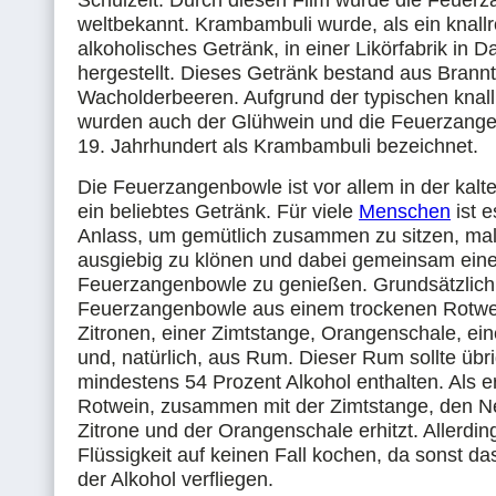
Schulzeit. Durch diesen Film würde die Feuer
weltbekannt. Krambambuli wurde, als ein knallr
alkoholisches Getränk, in einer Likörfabrik in D
hergestellt. Dieses Getränk bestand aus Brann
Wacholderbeeren. Aufgrund der typischen knall
wurden auch der Glühwein und die Feuerzang
19. Jahrhundert als Krambambuli bezeichnet.
Die Feuerzangenbowle ist vor allem in der kalt
ein beliebtes Getränk. Für viele
Menschen
ist e
Anlass, um gemütlich zusammen zu sitzen, mal
ausgiebig zu klönen und dabei gemeinsam ein
Feuerzangenbowle zu genießen. Grundsätzlich 
Feuerzangenbowle aus einem trockenen Rotwe
Zitronen, einer Zimtstange, Orangenschale, ei
und, natürlich, aus Rum. Dieser Rum sollte übr
mindestens 54 Prozent Alkohol enthalten. Als e
Rotwein, zusammen mit der Zimtstange, den Ne
Zitrone und der Orangenschale erhitzt. Allerding
Flüssigkeit auf keinen Fall kochen, da sonst d
der Alkohol verfliegen.