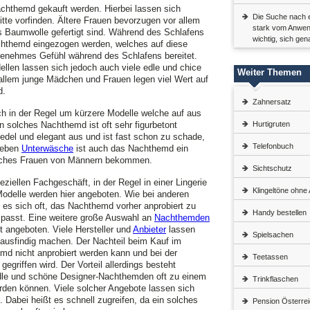
chthemd gekauft werden. Hierbei lassen sich
Die Suche nach 
tte vorfinden. Ältere Frauen bevorzugen vor allem
stark vom Anwen
 Baumwolle gefertigt sind. Während des Schlafens
wichtig, sich ge
achthemd eingezogen werden, welches auf diese
genehmes Gefühl während des Schlafens bereitet.
len lassen sich jedoch auch viele edle und chice
Weiter Themen
 allem junge Mädchen und Frauen legen viel Wert auf
d.
Zahnersatz
h in der Regel um kürzere Modelle welche auf aus
in solches Nachthemd ist oft sehr figurbetont
Hurtigruten
 edel und elegant aus und ist fast schon zu schade,
Telefonbuch
Neben
Unterwäsche
ist auch das Nachthemd ein
lches Frauen von Männern bekommen.
Sichtschutz
iellen Fachgeschäft, in der Regel in einer Lingerie
Klingeltöne ohne
odelle werden hier angeboten. Wie bei anderen
 es sich oft, das Nachthemd vorher anprobiert zu
Handy bestellen
 passt. Eine weitere große Auswahl an
Nachthemden
t angeboten. Viele Hersteller und
Anbieter
lassen
Spielsachen
ausfindig machen. Der Nachteil beim Kauf im
emd nicht anprobiert werden kann und bei der
Teetassen
gegriffen wird. Der Vorteil allerdings besteht
edle und schöne Designer-Nachthemden oft zu einem
Trinkflaschen
den können. Viele solcher Angebote lassen sich
. Dabei heißt es schnell zugreifen, da ein solches
Pension Österre