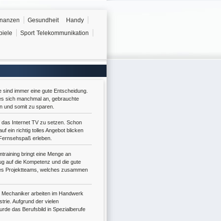
inanzen
Gesundheit
Handy
piele
Sport
Telekommunikation
e sind immer eine gute Entscheidung.
t es sich manchmal an, gebrauchte
n und somit zu sparen.
f das Internet TV zu setzen. Schon
f ein richtig tolles Angebot blicken
Fernsehspaß erleben.
mtraining bringt eine Menge an
g auf die Kompetenz und die gute
nes Projektteams, welches zusammen
r Mechaniker arbeiten im Handwerk
strie. Aufgrund der vielen
urde das Berufsbild in Spezialberufe