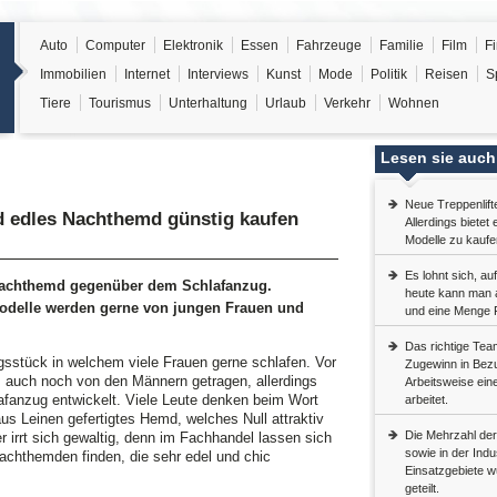
Auto
Computer
Elektronik
Essen
Fahrzeuge
Familie
Film
F
Immobilien
Internet
Interviews
Kunst
Mode
Politik
Reisen
S
Tiere
Tourismus
Unterhaltung
Urlaub
Verkehr
Wohnen
Lesen sie auch
Neue Treppenlift
 edles Nachthemd günstig kaufen
Allerdings biete
Modelle zu kaufe
Es lohnt sich, au
Nachthemd gegenüber dem Schlafanzug.
heute kann man au
odelle werden gerne von jungen Frauen und
und eine Menge 
Das richtige Tea
sstück in welchem viele Frauen gerne schlafen. Vor
Zugewinn in Bezu
 auch noch von den Männern getragen, allerdings
Arbeitsweise ei
afanzug entwickelt. Viele Leute denken beim Wort
arbeitet.
s Leinen gefertigtes Hemd, welches Null attraktiv
Die Mehrzahl de
r irrt sich gewaltig, denn im Fachhandel lassen sich
sowie in der Indu
chthemden finden, die sehr edel und chic
Einsatzgebiete w
geteilt.