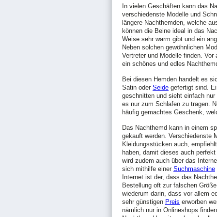
In vielen Geschäften kann das Na
verschiedenste Modelle und Schni
längere Nachthemden, welche aus
können die Beine ideal in das N
Weise sehr warm gibt und ein an
Neben solchen gewöhnlichen Model
Vertreter und Modelle finden. Vor
ein schönes und edles Nachthem
Bei diesen Hemden handelt es sic
Satin oder
Seide
gefertigt sind. E
geschnitten und sieht einfach nur
es nur zum Schlafen zu tragen. 
häufig gemachtes Geschenk, we
Das Nachthemd kann in einem spez
gekauft werden. Verschiedenste M
Kleidungsstücken auch, empfiehlt
haben, damit dieses auch perfekt
wird zudem auch über das Interne
sich mithilfe einer
Suchmaschine
Internet ist der, dass das Nachth
Bestellung oft zur falschen Größe 
wiederum darin, dass vor allem 
sehr günstigen
Preis
erworben wer
nämlich nur in Onlineshops finden