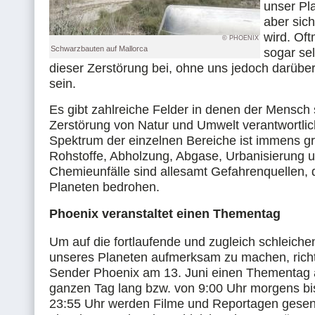
unser Pl
aber sich
wird. Oft
© PHOENIX
Schwarzbauten auf Mallorca
sogar sel
dieser Zerstörung bei, ohne uns jedoch darüber
sein.
Es gibt zahlreiche Felder in denen der Mensch s
Zerstörung von Natur und Umwelt verantwortlich
Spektrum der einzelnen Bereiche ist immens gr
Rohstoffe, Abholzung, Abgase, Urbanisierung 
Chemieunfälle sind allesamt Gefahrenquellen, 
Planeten bedrohen.
Phoenix veranstaltet einen Thementag
Um auf die fortlaufende und zugleich schleich
unseres Planeten aufmerksam zu machen, richt
Sender Phoenix am 13. Juni einen Thementag 
ganzen Tag lang bzw. von 9:00 Uhr morgens b
23:55 Uhr werden Filme und Reportagen gesend