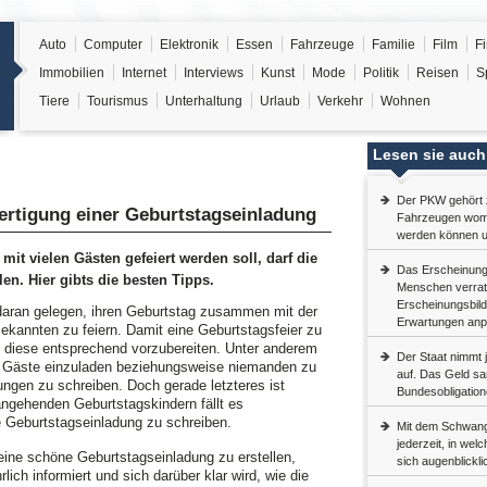
Auto
Computer
Elektronik
Essen
Fahrzeuge
Familie
Film
F
Immobilien
Internet
Interviews
Kunst
Mode
Politik
Reisen
S
Tiere
Tourismus
Unterhaltung
Urlaub
Verkehr
Wohnen
Lesen sie auch
Der PKW gehört 
fertigung einer Geburtstagseinladung
Fahrzeugen womit 
werden können u
it vielen Gästen gefeiert werden soll, darf die
Das Erscheinungs
en. Hier gibts die besten Tipps.
Menschen verrat
Erscheinungsbild
 daran gelegen, ihren Geburtstag zusammen mit der
Erwartungen anp
ekannten zu feiern. Damit eine Geburtstagsfeier zu
 es diese entsprechend vorzubereiten. Unter anderem
Der Staat nimmt j
en Gäste einzuladen beziehungsweise niemanden zu
auf. Das Geld sa
ungen zu schreiben. Doch gerade letzteres ist
Bundesobligation
 angehenden Geburtstagskindern fällt es
e Geburtstagseinladung zu schreiben.
Mit dem Schwang
jederzeit, in we
 eine schöne Geburtstagseinladung zu erstellen,
sich augenblickl
lich informiert und sich darüber klar wird, wie die