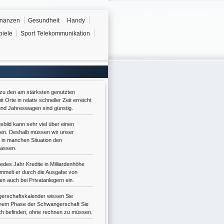
inanzen
Gesundheit
Handy
piele
Sport
Telekommunikation
zu den am stärksten genutzten
Orte in relativ schneller Zeit erreicht
nd Jahreswagen sind günstig.
bild kann sehr viel über einen
en. Deshalb müssen wir unser
 in manchen Situation den
assen.
edes Jahr Kredite in Milliardenhöhe
mmelt er durch die Ausgabe von
en auch bei Privatanlegern ein.
erschaftskalender wissen Sie
lchem Phase der Schwangerschaft Sie
ich befinden, ohne rechnen zu müssen.