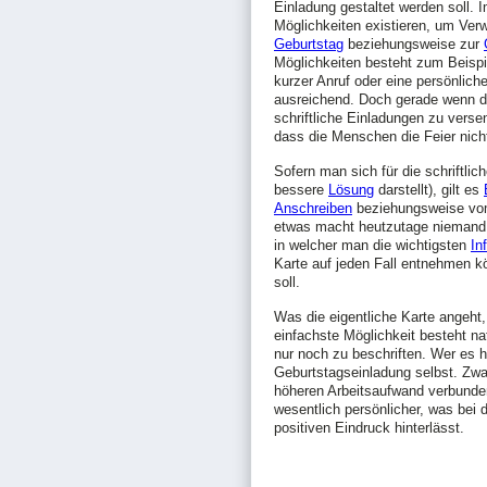
Einladung gestaltet werden soll. 
Möglichkeiten existieren, um Ver
Geburtstag
beziehungsweise zur
Möglichkeiten besteht zum Beispie
kurzer Anruf oder eine persönliche
ausreichend. Doch gerade wenn die
schriftliche Einladungen zu verse
dass die Menschen die Feier nich
Sofern man sich für die schriftlic
bessere
Lösung
darstellt), gilt es
Anschreiben
beziehungsweise vom 
etwas macht heutzutage niemand m
in welcher man die wichtigsten
In
Karte auf jeden Fall entnehmen k
soll.
Was die eigentliche Karte angeht,
einfachste Möglichkeit besteht nat
nur noch zu beschriften. Wer es h
Geburtstagseinladung selbst. Zwar
höheren Arbeitsaufwand verbunden
wesentlich persönlicher, was bei 
positiven Eindruck hinterlässt.