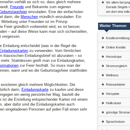
Immerhin verhält es sich so, dass gleich mehrere
Vor allem bei jun
wandt,
Freunde
und Bekannte zum eigenen
Gerade Singels r
Geburtstagsfeier
einzuladen. Eine der einfachsten
um dort eine toll
l darin, die
Menschen
mündlich einzuladen: Ein
 Mitteilung unter Freunden ist im Prinzip
Weiter Themen
 Feier gründlich vorbereitet wird, es ist besser,
nden – auf diese Weise kann man sich sicherstellen,
t vergessen.
Kreditvermittlung
he Einladung entscheidet (was in der Regel die
Online Kredite
Einladungskarten
zu verwenden. Vom förmlichen
klassischen Einladungsbrief ist abzuraten – so
Horoskope
ehr. Stattdessen greift man zur Einladungkarten,
formationen
zur Feier festhält. So muss man der
Stromvergleich
önnen, wann und wo die Geburtstagsfeier stattfinden
Wellness
 existieren gleich mehrere Möglichkeiten. Die
Reiseanbieter
ürlich darin,
Einladungskarte
zu kaufen und diese
Hörspiele
ingegen ein wenig persönlicher Mag, bastelt die
 ist die Erstellung entsprechender Karten mit einem
Heilkräuter
, aber dafür sind die Einladungskarten auch
den eingeladenen Personen auf jeden Fall einen sehr
günstige Stroman
Sprachreisen