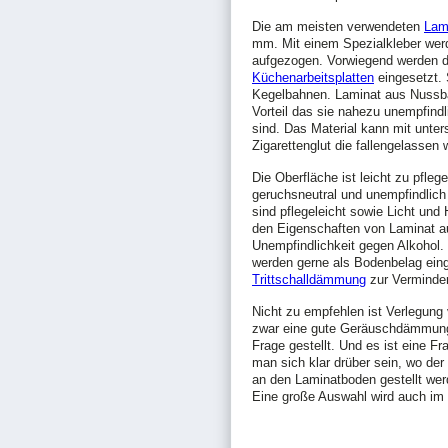
Die am meisten verwendeten
Lam
mm. Mit einem Spezialkleber werde
aufgezogen. Vorwiegend werden 
Küchenarbeitsplatten
eingesetzt. 
Kegelbahnen. Laminat aus Nussb
Vorteil das sie nahezu unempfind
sind. Das Material kann mit unter
Zigarettenglut die fallengelassen 
Die Oberfläche ist leicht zu pflege
geruchsneutral und unempfindlich
sind pflegeleicht sowie Licht und
den Eigenschaften von Laminat a
Unempfindlichkeit gegen Alkohol
werden gerne als Bodenbelag eing
Trittschalldämmung
zur Verminder
Nicht zu empfehlen ist Verlegung
zwar eine gute Geräuschdämmung e
Frage gestellt. Und es ist eine F
man sich klar drüber sein, wo de
an den Laminatboden gestellt werd
Eine große Auswahl wird auch im 