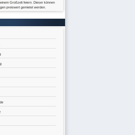
 einem Großzelt feiern. Dieser können
ngen preiswert gemietet werden.
k
g
g
de
z