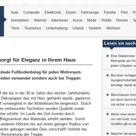
Auto
Computer
Elektronik
Essen
Fahrzeuge
Familie
Film
F
Immobilien
Internet
Interviews
Kunst
Mode
Politik
Reisen
S
Tiere
Tourismus
Unterhaltung
Urlaub
Verkehr
Wohnen
Lesen sie auch
Eine Städtereise 
orgt für Eleganz in Ihrem Haus
Metropole am Hud
jeden Urlauber u
ideale Fußbodenbelag für jeden Wohnraum.
Bei einer richti
ßböden verwendet sondern auch bei Treppen
Ausgleichsbehälte
benötigt, damit d
 die bis in die 30 er Jahre des letzten Jahrhunderts
Blockhäuser kom
 Dekorpapier das mit Harz getränkt wurde, gepresst.
sie doch durch i
ff vorwiegend in der Möbelbranche eingesetzt. Durch
mit nichts zu ve
wie verbesserte Techniken wurden Qualität sowie
ter erhöht. Im Laufe der Zeit konnte durch
Wenn man einen K
 Biegsamkeit des Materials erhöht werden. Somit
um viel Geld. Ge
nderen Hölzern bis auf einen geingen Radius von
Schiffen gilt es 
mente gebogen werden.Dies verschafft Vorteile bei
Manche Veransta
r Renovierung der Treppe.