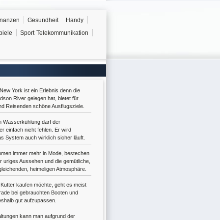
inanzen
Gesundheit
Handy
piele
Sport
Telekommunikation
New York ist ein Erlebnis denn die
son River gelegen hat, bietet für
nd Reisenden schöne Ausflugsziele.
gen Wasserkühlung darf der
r einfach nicht fehlen. Er wird
as System auch wirklich sicher läuft.
men immer mehr in Mode, bestechen
hr uriges Aussehen und die gemütliche,
rgleichenden, heimeligen Atmosphäre.
utter kaufen möchte, geht es meist
rade bei gebrauchten Booten und
deshalb gut aufzupassen.
ltungen kann man aufgrund der