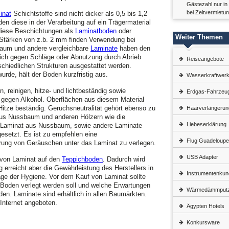
Gästezahl nur in
bei Zeltvermietu
inat
Schichtstoffe sind nicht dicker als 0,5 bis 1,2
n diese in der Verarbeitung auf ein Trägermaterial
diese Beschichtungen als
Laminatboden
oder
Weiter Themen
Stärken von z.b. 2 mm finden Verwendung bei
aum und andere vergleichbare
Laminate
haben den
lich gegen Schläge oder Abnutzung durch Abrieb
Reiseangebote
schiedlichen Strukturen ausgestattet werden.
wurde, hält der Boden kurzfristig aus.
Wasserkraftwer
n, reinigen, hitze- und lichtbeständig sowie
Erdgas-Fahrzeu
 gegen Alkohol. Oberflächen aus diesem Material
 Hitze beständig. Geruchsneutralität gehört ebenso zu
Haarverlängerun
us Nussbaum und anderen Hölzern wie die
Liebeserklärung
. Laminat aus Nussbaum, sowie andere Laminate
esetzt. Es ist zu empfehlen eine
Flug Guadeloupe
ung von Geräuschen unter das Laminat zu verlegen.
USB Adapter
 von Laminat auf den
Teppichboden
. Dadurch wird
rreicht aber die Gewährleistung des Herstellers in
Instrumentenkun
rage der Hygiene. Vor dem Kauf von Laminat sollte
r Boden verlegt werden soll und welche Erwartungen
Wärmedämmput
en. Laminate sind erhältlich in allen Baumärkten.
Internet angeboten.
Ägypten Hotels
Konkursware