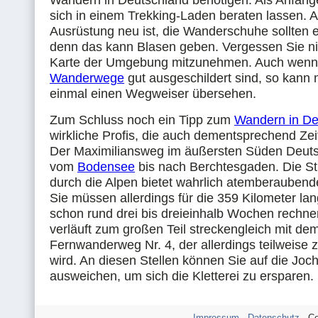
Wandern in Deutschland benötigen. Als Anfänge
sich in einem Trekking-Laden beraten lassen. 
Ausrüstung neu ist, die Wanderschuhe sollten e
denn das kann Blasen geben. Vergessen Sie nic
Karte der Umgebung mitzunehmen. Auch wenn di
Wanderwege
gut ausgeschildert sind, so kann
einmal einen Wegweiser übersehen.
Zum Schluss noch ein Tipp zum
Wandern in De
wirkliche Profis, die auch dementsprechend Zei
Der Maximiliansweg im äußersten Süden Deuts
vom
Bodensee
bis nach Berchtesgaden. Die S
durch die Alpen bietet wahrlich atemberaubend
Sie müssen allerdings für die 359 Kilometer la
schon rund drei bis dreieinhalb Wochen rechne
verläuft zum großen Teil streckengleich mit d
Fernwanderweg Nr. 4, der allerdings teilweise z
wird. An diesen Stellen können Sie auf die Joc
ausweichen, um sich die Kletterei zu ersparen.
Impressum
-
Datenschutz
- Co