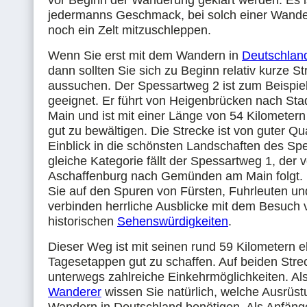
vor Beginn der Wanderung geklärt werden. Es is
jedermanns Geschmack, bei solch einer Wand
noch ein Zelt mitzuschleppen.
Wenn Sie erst mit dem Wandern in
Deutschlan
dann sollten Sie sich zu Beginn relativ kurze S
aussuchen. Der Spessartweg 2 ist zum Beispiel
geeignet. Er führt von Heigenbrücken nach Sta
Main und ist mit einer Länge von 54 Kilometern
gut zu bewältigen. Die Strecke ist von guter Qua
Einblick in die schönsten Landschaften des Spe
gleiche Kategorie fällt der Spessartweg 1, der 
Aschaffenburg nach Gemünden am Main folgt.
Sie auf den Spuren von Fürsten, Fuhrleuten un
verbinden herrliche Ausblicke mit dem Besuch 
historischen
Sehenswürdigkeiten
.
Dieser Weg ist mit seinen rund 59 Kilometern eb
Tagesetappen gut zu schaffen. Auf beiden Stre
unterwegs zahlreiche Einkehrmöglichkeiten. Al
Wanderer
wissen Sie natürlich, welche Ausrüst