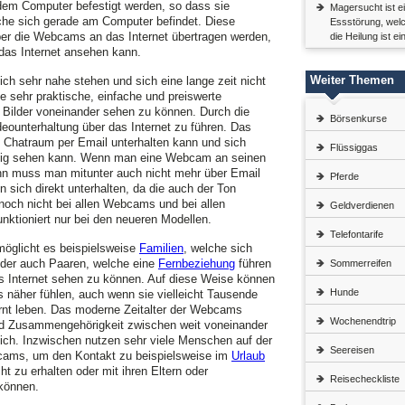
dem Computer befestigt werden, so dass sie
Magersucht ist e
che sich gerade am Computer befindet. Diese
Essstörung, welc
r die Webcams an das Internet übertragen werden,
die Heilung ist e
 das Internet ansehen kann.
Weiter Themen
ch sehr nahe stehen und sich eine lange zeit nicht
sehr praktische, einfache und preiswerte
e Bilder voneinander sehen zu können. Durch die
Börsenkurse
eounterhaltung über das Internet zu führen. Das
 Chatraum per Email unterhalten kann und sich
Flüssiggas
tig sehen kann. Wenn man eine Webcam an seinen
n muss man mitunter auch nicht mehr über Email
Pferde
sich direkt unterhalten, da die auch der Ton
noch nicht bei allen Webcams und bei allen
Geldverdienen
nktioniert nur bei den neueren Modellen.
Telefontarife
möglicht es beispielsweise
Familien
, welche sich
oder auch Paaren, welche eine
Fernbeziehung
führen
Sommerreifen
s Internet sehen zu können. Auf diese Weise können
Hunde
 näher fühlen, auch wenn sie vielleicht Tausende
rnt leben. Das moderne Zeitalter der Webcams
Wochenendtrip
d Zusammengehörigkeit zwischen weit voneinander
ich. Inzwischen nutzen sehr viele Menschen auf der
Seereisen
bcams, um den Kontakt zu beispielsweise im
Urlaub
t zu erhalten oder mit ihren Eltern oder
Reisecheckliste
können.