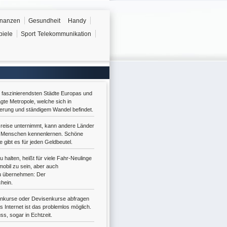
inanzen
Gesundheit
Handy
piele
Sport
Telekommunikation
er faszinierendsten Städte Europas und
gte Metropole, welche sich in
erung und ständigem Wandel befindet.
reise unternimmt, kann andere Länder
e Menschen kennenlernen. Schöne
 gibt es für jeden Geldbeutel.
u halten, heißt für viele Fahr-Neulinge
obil zu sein, aber auch
u übernehmen: Der
hein.
enkurse oder Devisenkurse abfragen
 Internet ist das problemlos möglich.
s, sogar in Echtzeit.