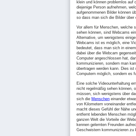
klein und können problemlos auf 
diejenige Person aufnehmen, wel
aufgenommenen Bilder können übe
so dass man sich die Bilder über
Vor allem für Menschen, welche si
sehen können, sind Webcams eine 
Alternative, um wenigstens einig
Webcams ist es möglich, eine Vid
bedeutet, dass man sich in einem
dabei über die Webcam gegensei
Computer angeschlossen hat, dan
kommunizieren, sondern man kann 
übertragen werden kann. Dies ist 
Computern möglich, sondern es fu
Eine solche Videounterhaltung er
nicht regelmäßig sehen können, 
müssen, sich wenigstens über da
sich die
Menschen
einander etwas
von Kilometern voneinander entfe
macht dieses Gefühl der Nähe un
entfernt lebenden Menschen mögl
ganzen Welt die Vorteile der We
kennen gelernten Freunden aufrech
Geschwistern kommunizieren zu 