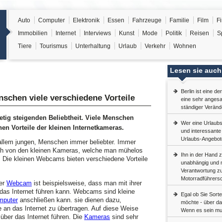
Auto
Computer
Elektronik
Essen
Fahrzeuge
Familie
Film
F
Immobilien
Internet
Interviews
Kunst
Mode
Politik
Reisen
S
Tiere
Tourismus
Unterhaltung
Urlaub
Verkehr
Wohnen
Lesen sie auch
Berlin ist eine d
chen viele verschiedene Vorteile
eine sehr angesa
ständiger Veränd
etig steigenden Beliebtheit. Viele Menschen
Wer eine Urlaubs
en Vorteile der kleinen Internetkameras.
und interessant
Urlaubs-Angebote
allem jungen, Menschen immer beliebter. Immer
 von den kleinen Kameras, welche man mühelos
Ihn in der Hand z
. Die kleinen Webcams bieten verschiedene Vorteile
unabhängig und m
Verantwortung z
Motorradführersc
ner
Webcam
ist beispielsweise, dass man mit ihrer
 das Internet führen kann. Webcams sind kleine
Egal ob Sie Sort
mputer
anschließen kann. sie dienen dazu,
möchte - über das
e an das Internet zu übertragen. Auf diese Weise
Wenn es sein mus
über das Internet führen. Die
Kameras
sind sehr