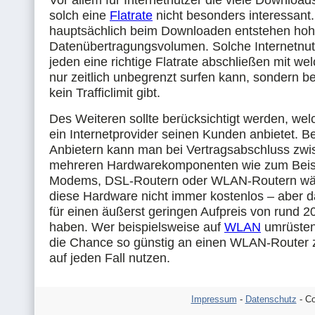
Vor allem für Internetnutzer die viele Downloads
solch eine
Flatrate
nicht besonders interessant
hauptsächlich beim Downloaden entstehen ho
Datenübertragungsvolumen. Solche Internetnutz
jeden eine richtige Flatrate abschließen mit we
nur zeitlich unbegrenzt surfen kann, sondern b
kein Trafficlimit gibt.
Des Weiteren sollte berücksichtigt werden, we
ein Internetprovider seinen Kunden anbietet. B
Anbietern kann man bei Vertragsabschluss zw
mehreren Hardwarekomponenten wie zum Beis
Modems, DSL-Routern oder WLAN-Routern wäh
diese Hardware nicht immer kostenlos – aber d
für einen äußerst geringen Aufpreis von rund 2
haben. Wer beispielsweise auf
WLAN
umrüsten 
die Chance so günstig an einen WLAN-Router 
auf jeden Fall nutzen.
Impressum
-
Datenschutz
- Co