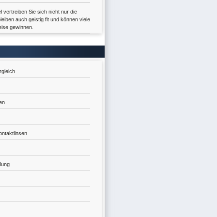
l vertreiben Sie sich nicht nur die
leiben auch geistig fit und können viele
eise gewinnen.
gleich
en
Kontaktlinsen
lung