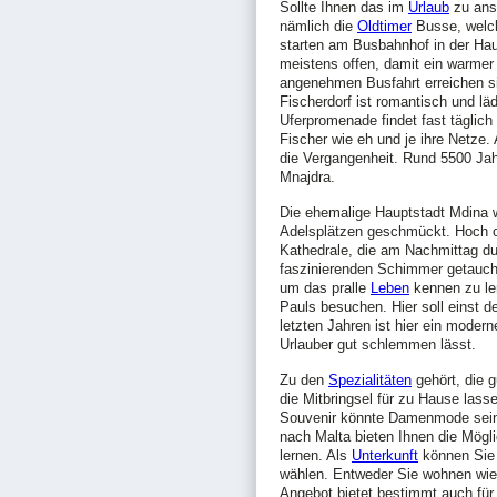
Sollte Ihnen das im
Urlaub
zu anst
nämlich die
Oldtimer
Busse, welch
starten am Busbahnhof in der Hau
meistens offen, damit ein warmer
angenehmen Busfahrt erreichen s
Fischerdorf ist romantisch und l
Uferpromenade findet fast täglich
Fischer wie eh und je ihre Netze.
die Vergangenheit. Rund 5500 Jah
Mnajdra.
Die ehemalige Hauptstadt Mdina w
Adelsplätzen geschmückt. Hoch 
Kathedrale, die am Nachmittag du
faszinierenden Schimmer getauch
um das pralle
Leben
kennen zu ler
Pauls besuchen. Hier soll einst d
letzten Jahren ist hier ein moder
Urlauber gut schlemmen lässt.
Zu den
Spezialitäten
gehört, die 
die Mitbringsel für zu Hause lass
Souvenir könnte Damenmode sein, d
nach Malta bieten Ihnen die Mögli
lernen. Als
Unterkunft
können Sie 
wählen. Entweder Sie wohnen wie
Angebot bietet bestimmt auch für