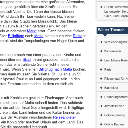
rengend sein so gibt es eine großartige Alternative,
e ganz gemütlich über die Straße donnern. Sie
Durch Bilderrätse
ptstadt Valetta. Die Türen der Busse bleiben
Langeweile, Sie b
 Wind durch Ihr Haar wedeln kann. Nach einer
Sach- und Barpr
ie dann das Städtchen Marsaxlokk. Das kleine
ädt zu zum Kuscheln geradezu ein. An der
Weiter Themen
 ein wunderbarer
Markt
statt. Ganz nebenbei flicken
 Aber
Billigflüge
nach
Malta
bieten auch eine
Reise
in
re alt sind die Tempelanlagen von Hagar Quim und
Versicherungsver
Winterreifen
ird heute noch von einer prachtvollen Kirche und
oben über der
Stadt
thront geradezu fürstlich die
Last Minute Reis
rch das einstrahlende Sonnenlicht in einen
t wird. Wenn Sie einen
Billigflug nach Malta
buchen,
Paris
nen dann müssen Sie Valetta, St. Julian`s un St.
er Apostel Paulus an Land gegangen sein. In den
Pflegemittel für 
neres Zentrum entstanden, in dem es sich als
Bachblüte
Rechnungserstel
gut mit Knoblauch gewürzte Fischsuppe. Aber auch
en sich hier auf Malta schnell finden. Das schönste
Altmetallpreise
ie auf der Insel Gozo hergestellt wird. Billigflüge
chkeit, das Land lieben und die Kultur kennen zu
Felgen günstig
aus der Auswahl verschiedener
Reiseanbieter
 ein König oder machen Urlaub auf dem Land. Das
Online Kaufen
 Sie die passende Unterkunft.