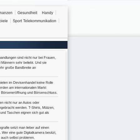
inanzen
Gesundheit
Handy
piele
Sport
Telekommunikation
ndlungen sind nicht nur bei Frauen,
 Männern sehr beliebt. Und sie
ehr große Bandbreite an
ielen im Devisenhandel keine Rolle
rden am internationalen Markt
e Börseneröffnung und Börsenschluss.
en nicht nur an Autos oder
gebracht werden. T-Shirts, Mützen,
 und Taschen eignen sich gut als
ografie setzt man lieber auf einen
 Wer eine gute Digitalkamera besitzt,
 auch selbst probieren.