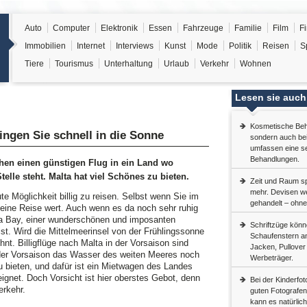
Auto
Computer
Elektronik
Essen
Fahrzeuge
Familie
Film
F
Immobilien
Internet
Interviews
Kunst
Mode
Politik
Reisen
S
Tiere
Tourismus
Unterhaltung
Urlaub
Verkehr
Wohnen
Lesen sie auch
Kosmetische Beha
ringen Sie schnell in die Sonne
sondern auch bei
umfassen eine s
Behandlungen.
chen einen günstigen Flug in ein Land wo
telle steht. Malta hat viel Schönes zu bieten.
Zeit und Raum sp
mehr. Devisen we
ute Möglichkeit billig zu reisen. Selbst wenn Sie im
gehandelt – ohn
 eine Reise wert. Auch wenn es da noch sehr ruhig
ha Bay, einer wunderschönen und imposanten
Schriftzüge könn
st. Wird die Mittelmeerinsel von der Frühlingssonne
Schaufenstern an
nt. Billigflüge nach Malta in der Vorsaison sind
Jacken, Pullover
 der Vorsaison das Wasser des weiten Meeres noch
Werbeträger.
u bieten, und dafür ist ein Mietwagen des Landes
ignet. Doch Vorsicht ist hier oberstes Gebot, denn
Bei der Kinderfot
erkehr.
guten Fotografen.
kann es natürlich