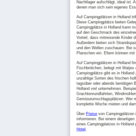
Nachtlager aufschlägt, ideal ist.
denen man sich sein eigenes Ess
Auf Campingplätzen in Holland tri
Diese Campingplätze bieten Geleg
Campingplätze in Holland kann 
auf den Geschmack des einzelnen
Vorteil, dass mitreisende Kinder
Außerdem bieten sich Strandspa
und den Wellen zuschauen. Bei 
Planschen ein. Eltern können mit
Auf Campingplätzen in Holland fi
Fischbrötchen, belegt mit Matjes
Campingplätze gibt es in Holland
unzählige Sorten des frischen ho
tagsüber oder abends benötigen B
Holland viel unternehmen. Beispiel
Grachtenrundfahrten, Windmühlen
Gemüseumschlagsplätzen. Wer möc
komplette Woche mieten und dam
Über
Preise
von Campingplätzen i
informieren. Bei einem derartigen
eines Campingplatzes in Holland 
Hotel
.