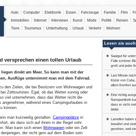
Auto
Computer
Elektronik
Essen
Fahrzeuge
Familie
Film
F
Immobilien
Internet
Interviews
Kunst
Mode
Politik
Reisen
S
Tiere
Tourismus
Unterhaltung
Urlaub
Verkehr
Wohnen
Lesen sie auch
Saatgut für unte
d versprechen einen tollen Urlaub
Fülle schöner Blü
groß und jeder fi
 liegen direkt am Meer. So kann man mit der
Last Minute nach
hen, Ausflüge unternimmt man mit dem Fahrrad.
Küste von Cuba, b
allem Komfort au
zu den Zielen, die bei Besitzern von Wohnwagen und
ei Zelttouristen. Egal, ob das Wetter sonnig oder
Eine richtig aus
so viel unternehmen, dass das Wetter nicht die
Nanopartikeln ka
t es angenehmer, während eines Campingurlaubes in
dass er nicht me
zu können.
bleibt.
ann man kurzweilig gestalten.
Campingplätze
in
Lamellen haben s
fort, als dass sich auf ihnen in der Regel sehr
bewährt und sind
den. Man kann sich einen
Wohnwagen
oder ein Zelt
gesehen, weil sie
denjenigen, der nicht gern auf dem Boden sein