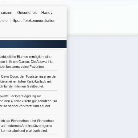
inanzen
Gesundheit
Handy
piele
Sport
Telekommunikation
rschiedliche Blumen ermöglicht eine
ten in ihrem Garten. Die Auswahl ist
ndet bestimmt seine Favoriten.
 Cayo Coco, der Touristeninsel an der
ietet einen tollen Karibikurlaub mit
ch für den kleinen Geldbeutel.
gewälte Lackversiegelung mit
nn den Autolack sehr gut schützen, so
hr so schnel verkratzt und sauber
ich als Blendschutz und Sichtschutz
 an modernen Arbeitsplätzen gerne
 komfortabel und praktisch sind.