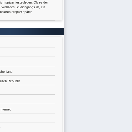
 sich später festzulegen. Ob es der
e Wahl des Studiengangs ist, ein
obieren erspart später
echenland
nisch Republik
 Internet
r