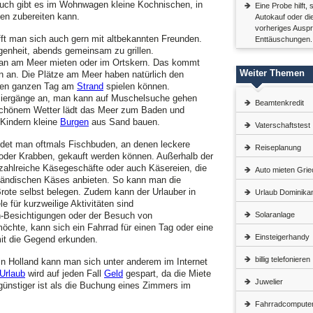
 Auch gibt es im Wohnwagen kleine Kochnischen, in
Eine Probe hilft,
en zubereiten kann.
Autokauf oder di
vorheriges Auspr
fft man sich auch gern mit altbekannten Freunden.
Enttäuschungen.
enheit, abends gemeinsam zu grillen.
man am Meer mieten oder im Ortskern. Das kommt
Weiter Themen
 an. Die Plätze am Meer haben natürlich den
 den ganzen Tag am
Strand
spielen können.
ziergänge an, man kann auf Muschelsuche gehen
Beamtenkredit
schönem Wetter lädt das Meer zum Baden und
 Kindern kleine
Burgen
aus Sand bauen.
Vaterschaftstest
ndet man oftmals Fischbuden, an denen leckere
Reiseplanung
 oder Krabben, gekauft werden können. Außerhalb der
 zahlreiche Käsegeschäfte oder auch Käsereien, die
Auto mieten Gri
lländischen Käses anbieten. So kann man die
rote selbst belegen. Zudem kann der Urlauber in
Urlaub Dominika
e für kurzweilige Aktivitäten sind
-Besichtigungen oder der Besuch von
Solaranlage
hte, kann sich ein Fahrrad für einen Tag oder eine
Einsteigerhandy
it die Gegend erkunden.
billig telefonieren
n Holland kann man sich unter anderem im Internet
Urlaub
wird auf jeden Fall
Geld
gespart, da die Miete
Juwelier
günstiger ist als die Buchung eines Zimmers im
Fahrradcompute