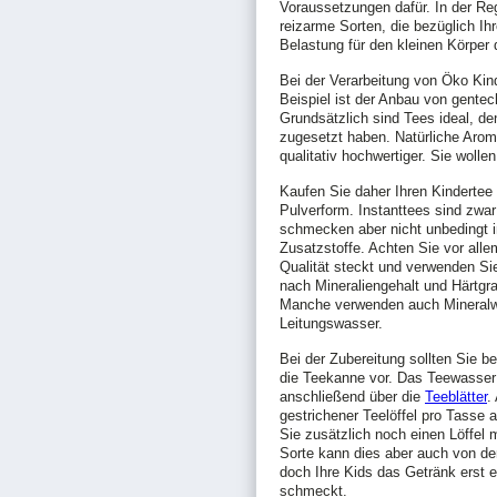
Voraussetzungen dafür. In der Re
reizarme Sorten, die bezüglich Ih
Belastung für den kleinen Körper d
Bei der Verarbeitung von Öko Kin
Beispiel ist der Anbau von gentec
Grundsätzlich sind Tees ideal, d
zugesetzt haben. Natürliche Arom
qualitativ hochwertiger. Sie wolle
Kaufen Sie daher Ihren Kindertee
Pulverform. Instanttees sind zwar
schmecken aber nicht unbedingt 
Zusatzstoffe. Achten Sie vor alle
Qualität steckt und verwenden Si
nach Mineraliengehalt und Härtg
Manche verwenden auch Mineralwas
Leitungswasser.
Bei der Zubereitung sollten Sie
die Teekanne vor. Das Teewasser
anschließend über die
Teeblätter
.
gestrichener Teelöffel pro Tasse 
Sie zusätzlich noch einen Löffel
Sorte kann dies aber auch von d
doch Ihre Kids das Getränk erst e
schmeckt.