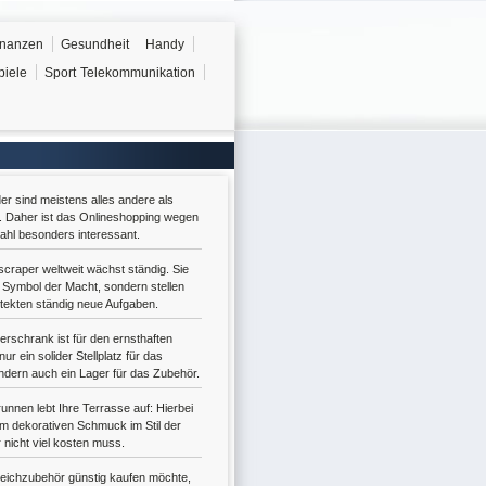
inanzen
Gesundheit
Handy
piele
Sport
Telekommunikation
r sind meistens alles andere als
n. Daher ist das Onlineshopping wegen
hl besonders interessant.
scraper weltweit wächst ständig. Sie
n Symbol der Macht, sondern stellen
itekten ständig neue Aufgaben.
erschrank ist für den ernsthaften
ur ein solider Stellplatz für das
dern auch ein Lager für das Zubehör.
unnen lebt Ihre Terrasse auf: Hierbei
um dekorativen Schmuck im Stil der
r nicht viel kosten muss.
eichzubehör günstig kaufen möchte,