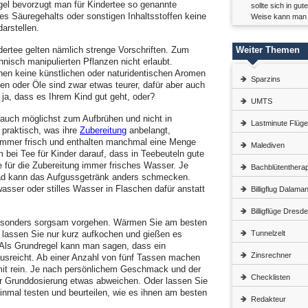
gel bevorzugt man für Kindertee so genannte
sollte sich in g
res Säuregehalts oder sonstigen Inhaltsstoffen keine
Weise kann man r
arstellen.
dertee gelten nämlich strenge Vorschriften. Zum
Weiter Themen
hnisch manipulierten Pflanzen nicht erlaubt.
enen keine künstlichen oder naturidentischen Aromen
Sparzins
en oder Öle sind zwar etwas teurer, dafür aber auch
n ja, dass es Ihrem Kind gut geht, oder?
UMTS
 auch möglichst zum Aufbrühen und nicht in
Lastminute Flüge
 praktisch, was ihre
Zubereitung
anbelangt,
immer frisch und enthalten manchmal eine Menge
Malediven
m bei Tee für Kinder darauf, dass in Teebeuteln gute
e für die Zubereitung immer frisches Wasser. Je
Bachblütentherap
rad kann das Aufgussgetränk anders schmecken.
ser oder stilles Wasser in Flaschen dafür anstatt
Billigflug Dalama
Billigflüge Dresd
 besonders sorgsam vorgehen. Wärmen Sie am besten
 lassen Sie nur kurz aufkochen und gießen es
Tunnelzelt
 Als Grundregel kann man sagen, dass ein
Zinsrechner
ausreicht. Ab einer Anzahl von fünf Tassen machen
 mit rein. Je nach persönlichem Geschmack und der
Checklisten
er Grunddosierung etwas abweichen. Oder lassen Sie
inmal testen und beurteilen, wie es ihnen am besten
Redakteur