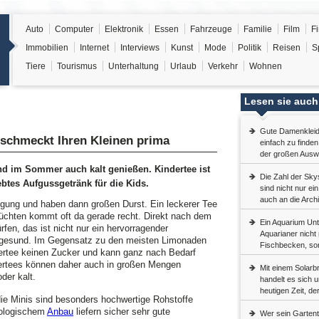
Auto
Computer
Elektronik
Essen
Fahrzeuge
Familie
Film
F
Immobilien
Internet
Interviews
Kunst
Mode
Politik
Reisen
S
Tiere
Tourismus
Unterhaltung
Urlaub
Verkehr
Wohnen
Lesen sie auch
Gute Damenkleide
 schmeckt Ihren Kleinen prima
einfach zu finde
der großen Auswa
nd im Sommer auch kalt genießen. Kindertee ist
Die Zahl der Sky
iebtes Aufgussgetränk für die Kids.
sind nicht nur ei
auch an die Arch
egung und haben dann großen Durst. Ein leckerer Tee
üchten kommt oft da gerade recht. Direkt nach dem
Ein Aquarium Unt
fen, das ist nicht nur ein hervorragender
Aquarianer nicht n
 gesund. Im Gegensatz zu den meisten Limonaden
Fischbecken, son
dertee keinen Zucker und kann ganz nach Bedarf
ertees können daher auch in großen Mengen
Mit einem Solarbr
der kalt.
handelt es sich 
heutigen Zeit, de
die Minis sind besonders hochwertige Rohstoffe
ökologischem
Anbau
liefern sicher sehr gute
Wer sein Gartent