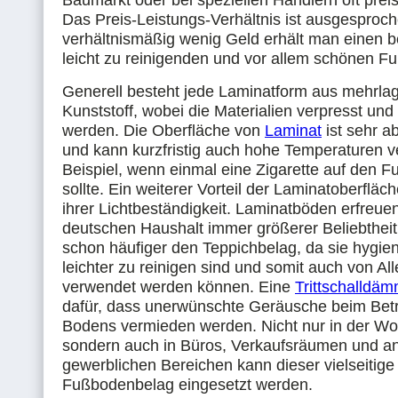
Baumarkt oder bei speziellen Händlern oft preisw
Das Preis-Leistungs-Verhältnis ist ausgesproche
verhältnismäßig wenig Geld erhält man einen b
leicht zu reinigenden und vor allem schönen F
Generell besteht jede Laminatform aus mehrla
Kunststoff, wobei die Materialien verpresst und 
werden. Die Oberfläche von
Laminat
ist sehr ab
und kann kurzfristig auch hohe Temperaturen v
Beispiel, wenn einmal eine Zigarette auf den F
sollte. Ein weiterer Vorteil der Laminatoberfläch
ihrer Lichtbeständigkeit. Laminatböden erfreuen
deutschen Haushalt immer größerer Beliebtheit
schon häufiger den Teppichbelag, da sie hygie
leichter zu reinigen sind und somit auch von All
verwendet werden können. Eine
Trittschalldä
dafür, dass unerwünschte Geräusche beim Bet
Bodens vermieden werden. Nicht nur in der W
sondern auch in Büros, Verkaufsräumen und a
gewerblichen Bereichen kann dieser vielseitige 
Fußbodenbelag eingesetzt werden.