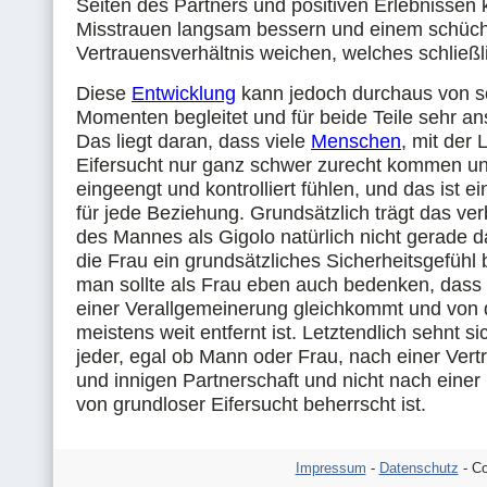
Seiten des Partners und positiven Erlebnissen 
Misstrauen langsam bessern und einem schüc
Vertrauensverhältnis weichen, welches schließl
Diese
Entwicklung
kann jedoch durchaus von 
Momenten begleitet und für beide Teile sehr an
Das liegt daran, dass viele
Menschen
, mit der 
Eifersucht nur ganz schwer zurecht kommen un
eingeengt und kontrolliert fühlen, und das ist e
für jede Beziehung. Grundsätzlich trägt das verb
des Mannes als Gigolo natürlich nicht gerade d
die Frau ein grundsätzliches Sicherheitsgefüh
man sollte als Frau eben auch bedenken, dass v
einer Verallgemeinerung gleichkommt und von d
meistens weit entfernt ist. Letztendlich sehnt si
jeder, egal ob Mann oder Frau, nach einer Vert
und innigen Partnerschaft und nicht nach einer
von grundloser Eifersucht beherrscht ist.
Impressum
-
Datenschutz
- Co