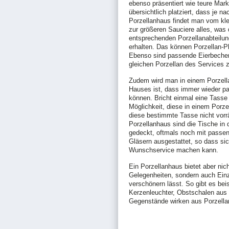
ebenso präsentiert wie teure Mar
übersichtlich platziert, dass je 
Porzellanhaus findet man vom kl
zur größeren Sauciere alles, was
entsprechenden Porzellanabteilung
erhalten. Das können Porzellan-P
Ebenso sind passende Eierbeche
gleichen Porzellan des Services z
Zudem wird man in einem Porzella
Hauses ist, dass immer wieder p
können. Bricht einmal eine Tasse 
Möglichkeit, diese in einem Porz
diese bestimmte Tasse nicht vorrä
Porzellanhaus sind die Tische in 
gedeckt, oftmals noch mit pass
Gläsern ausgestattet, so dass s
Wunschservice machen kann.
Ein Porzellanhaus bietet aber nic
Gelegenheiten, sondern auch Ein
verschönern lässt. So gibt es bei
Kerzenleuchter, Obstschalen aus
Gegenstände wirken aus Porzellan