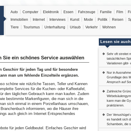
Auto
Computer
Elektronik
Essen
Fahrzeuge
Familie
Film
F
Immobilien
Internet
Interviews
Kunst
Mode
Politik
Reisen
S
Tiere
Tourismus
Unterhaltung
Urlaub
Verkehr
Wohnen
Lesen sie auch
Sehr oft streitet
 Sie ein schönes Service auswählen
tatsächlichen Sp
Variationen gibt-
Geschirr für jeden Tag und für besondere
Nur in Ausnahmef
kann man um fehlende Einzelteile ergänzen.
Grundlage des Ma
Anspruch auf Son
so schöne wie nützliche Tassen, Teller und Kannen
mplette Services für die Kuchen- oder Kaffeetafel,
Zahlreiche Gründ
 für den täglichen Gebrauch kann man kaufen. Zudem
Wirbelsäulengym
wie bestimmte Markenfiguren, die man sich in die
kann man die Gym
 man sich einmal in einem Porzellanhaus umschauen,
praktizieren.
 Branchenbuch informieren, wo die Häuser ihre
ings auch gleich im Internet Entsprechendes
Der Venushügel 
es handelt sich 
Schambein, die st
bote für jeden Geldbeutel. Einfaches Geschirr wird