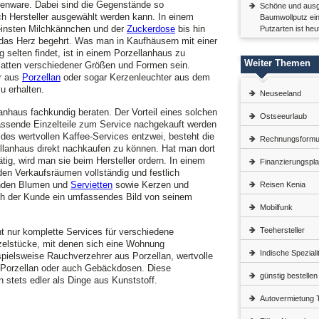
kenware. Dabei sind die Gegenstände so
Schöne und ausge
nach Hersteller ausgewählt werden kann. In einem
Baumwollputz ein
einsten Milchkännchen und der
Zuckerdose
bis hin
Putzarten ist heu
 das Herz begehrt. Was man in Kaufhäusern mit einer
 selten findet, ist in einem Porzellanhaus zu
Weiter Themen
latten verschiedener Größen und Formen sein.
r aus
Porzellan
oder sogar Kerzenleuchter aus dem
u erhalten.
Neuseeland
nhaus fachkundig beraten. Der Vorteil eines solchen
Ostseeurlaub
assende Einzelteile zum Service nachgekauft werden
des wertvollen Kaffee-Services entzwei, besteht die
Rechnungsformu
ellanhaus direkt nachkaufen zu können. Hat man dort
tig, wird man sie beim Hersteller ordern. In einem
Finanzierungspl
den Verkaufsräumen vollständig und festlich
enden Blumen und
Servietten
sowie Kerzen und
Reisen Kenia
ich der Kunde ein umfassendes Bild von seinem
Mobilfunk
Teehersteller
ht nur komplette Services für verschiedene
zelstücke, mit denen sich eine Wohnung
Indische Speziali
spielsweise Rauchverzehrer aus Porzellan, wertvolle
 Porzellan oder auch Gebäckdosen. Diese
günstig bestellen
 stets edler als Dinge aus Kunststoff.
Autovermietung T