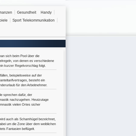
inanzen
Gesundheit
Handy
piele
Sport
Telekommunikation
 man sich beim Pool über die
ielregeln, von denen es verschiedene
 ein kurzer Regelvorschlag folgt.
ällen, beispielsweise auf der
nteltarifvertrages, besteht ein
derurlaub für den Arbeitnehmer.
e sprechen dafür, der
nastik nachzugehen. Heutzutage
nastik vielen Ortes sicher
wird auch als Schamhügel bezeichnet,
dabei um die Zone über dem weiblichen
ets Fantasien beflügelt.