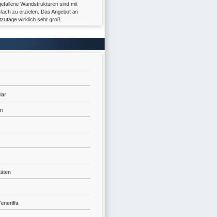
fallene Wandstrukturen sind mit
fach zu erzielen. Das Angebot an
tzutage wirklich sehr groß.
lar
an
täten
eneriffa