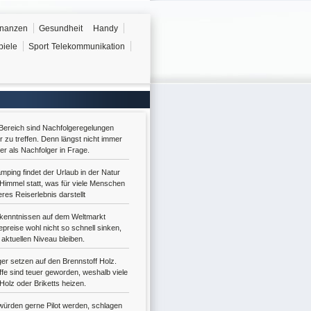
inanzen
Gesundheit
Handy
piele
Sport
Telekommunikation
ereich sind Nachfolgeregelungen
r zu treffen. Denn längst nicht immer
r als Nachfolger in Frage.
ping findet der Urlaub in der Natur
 Himmel statt, was für viele Menschen
res Reiserlebnis darstellt
kenntnissen auf dem Weltmarkt
preise wohl nicht so schnell sinken,
aktuellen Niveau bleiben.
r setzen auf den Brennstoff Holz.
ffe sind teuer geworden, weshalb viele
Holz oder Briketts heizen.
ürden gerne Pilot werden, schlagen