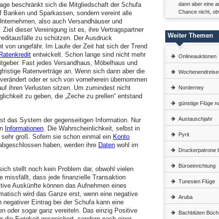
ge beschränkt sich die Mitgliedschaft der Schufa
dann aber eine a
Chance nicht, ob
uf Banken und Sparkassen, sondern vereint alle
nternehmen, also auch Versandhäuser und
el dieser Vereinigung ist es, ihre Vertragspartner
Weiter Themen
Kreditausfälle zu schützen. Der Ausdruck
 von ungefähr. Im Laufe der Zeit hat sich der Trend
Ratenkredit
entwickelt. Schon lange sind nicht mehr
Onlineauktionen
tgeber. Fast jedes Versandhaus, Möbelhaus und
fristige Ratenverträge an. Wenn sich dann aber die
Wochenendreise
n verändert oder er sich von vorneherein übernommen
 auf ihren Verlusten sitzen. Um zumindest nicht
Norderney
ichkeit zu geben, die „Zeche zu prellen“ entstand
günstige Flüge 
Austauschjahr
st das System der gegenseitigen Information. Nur
en
Informationen
. Die Wahrscheinlichkeit, selbst in
Pyrit
 sehr groß. Sofern sie schon einmal ein
Konto
bgeschlossen haben, werden ihre
Daten
wohl im
Druckerpatrone b
Büroeinrichtung
ch stellt noch kein Problem dar, obwohl vielen
 missfällt, dass jede finanzielle Transaktion
Tunesien Flüge
Positive Auskünfte können das Aufnehmen eines
ematisch wird das Ganze erst, wenn eine negative
Aruba
n negativer Eintrag bei der Schufa kann eine
 oder sogar ganz vereiteln. Das einzig Positive
Bachblüten Büch
für die Ewigkeit gespeichert, sondern nach einer