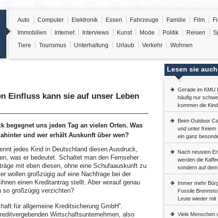
Auto
Computer
Elektronik
Essen
Fahrzeuge
Familie
Film
F
Immobilien
Internet
Interviews
Kunst
Mode
Politik
Reisen
S
Tiere
Tourismus
Unterhaltung
Urlaub
Verkehr
Wohnen
Lesen sie auch
Gerade im KMU B
n Einfluss kann sie auf unser Leben
häufig nur schwe
kommen die Kinde
Beim Outdoor Cam
k begegnet uns jeden Tag an vielen Orten. Was
und unter freiem
dahinter und wer erhält Auskunft über wen?
ein ganz besonde
ennt jedes Kind in Deutschland diesen Ausdruck,
Nach neusten Er
en, was er bedeutet. Schaltet man den Fernseher
werden die Kaffee
rträge mit eben diesen, ohne eine Schufaauskunft zu
sondern auf dem 
ter wollen großzügig auf eine Nachfrage bei der
hnen einen Kreditantrag stellt. Aber worauf genau
Immer mehr Bürge
ch so großzügig verzichten?
Fossile Brennsto
Leute wieder mit 
haft für allgemeine Kreditsicherung GmbH“.
kreditvergebenden Wirtschaftsunternehmen, also
Viele Menschen w