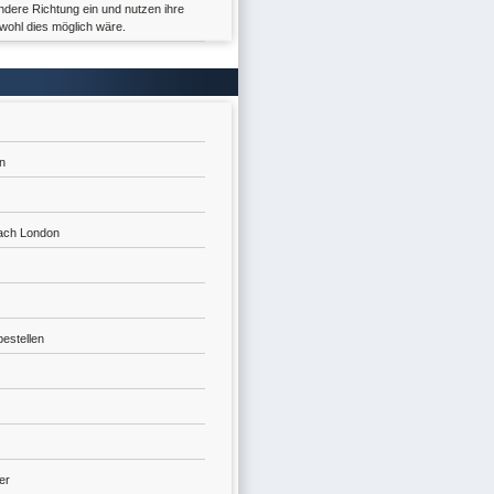
ndere Richtung ein und nutzen ihre
wohl dies möglich wäre.
n
nach London
estellen
er