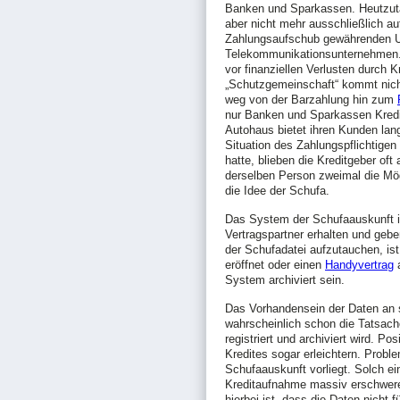
Banken und Sparkassen. Heutzuta
aber nicht mehr ausschließlich a
Zahlungsaufschub gewährenden U
Telekommunikationsunternehmen. Zi
vor finanziellen Verlusten durch 
„Schutzgemeinschaft“ kommt nicht
weg von der Barzahlung hin zum
nur Banken und Sparkassen Kredi
Autohaus bietet ihren Kunden lang
Situation des Zahlungspflichtige
hatte, blieben die Kreditgeber oft
derselben Person zweimal die Mögl
die Idee der Schufa.
Das System der Schufaauskunft i
Vertragspartner erhalten und geb
der Schufadatei aufzutauchen, ist
eröffnet oder einen
Handyvertrag
a
System archiviert sein.
Das Vorhandensein der Daten an si
wahrscheinlich schon die Tatsache
registriert und archiviert wird. 
Kredites sogar erleichtern. Probl
Schufaauskunft vorliegt. Solch ei
Kreditaufnahme massiv erschweren
hierbei ist, dass die Daten nicht 