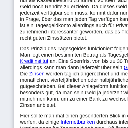
nur als Kassenbestand zu führen, sondern auc
Geld noch Rendite zu erzielen. Da dieses Geld 
jederzeit verfügbar sein muss, kommt dafür nu
in Frage, über das man jeden Tag verfügen kann
ist ein Tagesgeldkonto allerdings auch für Priv
zunehmend interessanter geworden, das es Flexi
recht guten Zinssätzen bietet.
Das Prinzip des Tagesgeldes funktioniert folg
Man legt einen bestimmten Betrag als Tagesge
Kreditinstitut
an. Eine Sperrfrist von bis zu 30 T
allerdings kann man dann jederzeit über sein
G
Die
Zinsen
werden täglich angerechnet und mei
monatlichen, vierteljährlichen oder halbjährli
gutgeschrieben. Bei dieser Anlageform funktion
besonders gut, da man sein Geld ja jederzeit w
mitnehmen kann, um zu einer Bank zu wechsel
Zinsen anbietet.
Hier sollte man mal einen gesonderten Blick in 
werfen, da einige
Internetbanken
durchaus inte