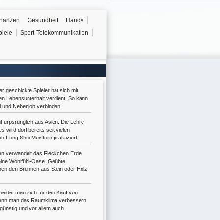
inanzen
Gesundheit
Handy
piele
Sport
Telekommunikation
 geschickte Spieler hat sich mit
en Lebensunterhalt verdient. So kann
l und Nebenjob verbinden.
 urpsrünglich aus Asien. Die Lehre
s wird dort bereits seit vielen
n Feng Shui Meistern praktiziert.
en verwandelt das Fleckchen Erde
eine Wohlfühl-Oase. Geübte
en den Brunnen aus Stein oder Holz
eidet man sich für den Kauf von
enn man das Raumklima verbessern
 günstig und vor allem auch