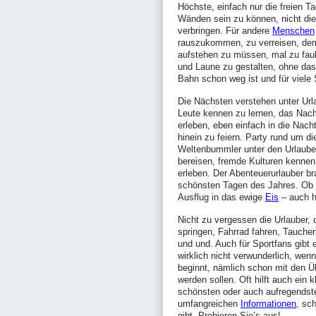
Höchste, einfach nur die freien T
Wänden sein zu können, nicht di
verbringen. Für andere
Menschen
rauszukommen, zu verreisen, dem g
aufstehen zu müssen, mal zu fau
und Laune zu gestalten, ohne das
Bahn schon weg ist und für viele 
Die Nächsten verstehen unter Ur
Leute kennen zu lernen, das Nach
erleben, eben einfach in die Nach
hinein zu feiern. Party rund um d
Weltenbummler unter den Urlauber
bereisen, fremde Kulturen kennen
erleben. Der Abenteuerurlauber b
schönsten Tagen des Jahres. Ob e
Ausflug in das ewige
Eis
– auch hi
Nicht zu vergessen die Urlauber, d
springen, Fahrrad fahren, Tauche
und und. Auch für Sportfans gibt 
wirklich nicht verwunderlich, we
beginnt, nämlich schon mit den Ü
werden sollen. Oft hilft auch ein 
schönsten oder auch aufregendste
umfangreichen
Informationen
, sc
gibt. Probieren Sie’s aus!