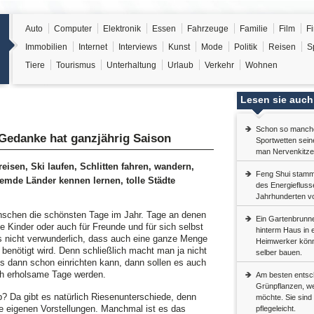
Auto
Computer
Elektronik
Essen
Fahrzeuge
Familie
Film
F
Immobilien
Internet
Interviews
Kunst
Mode
Politik
Reisen
S
Tiere
Tourismus
Unterhaltung
Urlaub
Verkehr
Wohnen
Lesen sie auch
Schon so mancher
Gedanke hat ganzjährig Saison
Sportwetten sein
man Nervenkitze
eisen, Ski laufen, Schlitten fahren, wandern,
Feng Shui stammt
emde Länder kennen lernen, tolle Städte
des Energieflusse
Jahrhunderten vo
enschen die schönsten Tage im Jahr. Tage an denen
Ein Gartenbrunn
die Kinder oder auch für Freunde und für sich selbst
hinterm Haus in 
s nicht verwunderlich, dass auch eine ganze Menge
Heimwerker könn
n benötigt wird. Denn schließlich macht man ja nicht
selber bauen.
 dann schon einrichten kann, dann sollen es auch
ch erholsame Tage werden.
Am besten entsch
Grünpflanzen, w
b? Da gibt es natürlich Riesenunterschiede, denn
möchte. Sie sind
e eigenen Vorstellungen. Manchmal ist es das
pflegeleicht.