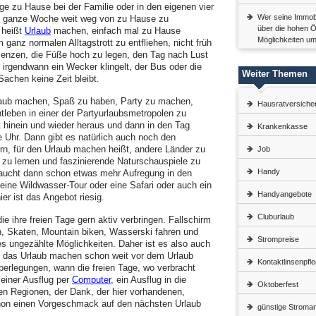
age zu Hause bei der Familie oder in den eigenen vier
Wer seine Immobil
e ganze Woche weit weg von zu Hause zu
über die hohen Öl
heißt
Urlaub
machen, einfach mal zu Hause
Möglichkeiten um
anz normalen Alltagstrott zu entfliehen, nicht früh
lenzen, die Füße hoch zu legen, den Tag nach Lust
 irgendwann ein Wecker klingelt, der Bus oder die
Weiter Themen
Sachen keine Zeit bleibt.
laub machen, Spaß zu haben, Party zu machen,
Hausratversiche
tleben in einer der Partyurlaubsmetropolen zu
t hinein und wieder heraus und dann in den Tag
Krankenkasse
ie Uhr. Dann gibt es natürlich auch noch den
n, für den Urlaub machen heißt, andere Länder zu
Job
 zu lernen und faszinierende Naturschauspiele zu
Handy
raucht dann schon etwas mehr Aufregung in den
ine Wildwasser-Tour oder eine Safari oder auch ein
Handyangebote
er ist das Angebot riesig.
Cluburlaub
ie ihre freien Tage gern aktiv verbringen. Fallschirm
n, Skaten, Mountain biken, Wasserski fahren und
Strompreise
es ungezählte Möglichkeiten. Daher ist es also auch
nn das Urlaub machen schon weit vor dem Urlaub
Kontaktlinsenpfle
berlegungen, wann die freien Tage, wo verbracht
kleiner Ausflug per
Computer
, ein Ausflug in die
Oktoberfest
n Regionen, der Dank, der hier vorhandenen,
hon einen Vorgeschmack auf den nächsten Urlaub
günstige Stroman