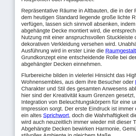
Repräsentative Räume in Altbauten, die in der 
dem heutigen Standard liegende große lichte
verfügen, lassen sich sinnvoll absenken, indem
abgehängte Decke montiert wird, die entsprec
Nutzung mit einer anspruchsvollen Stuckleiste 
dekorativen Verkleidung versehen wird. Unabh
Ausführung wird in erster Linie die
Raumgestal
Grundkonzept eine entscheidende Rolle bei de
abgehängter Decken einnehmen.
Flurbereiche bilden in vielerlei Hinsicht das Hig
Wohnensembles, aus dem ihre Besucher oder
Charakter und Stil des gesamten Anwesens abl
hier sind der Kreativität kaum Grenzen gesetzt,
Integration von Beleuchtungskörpern für eine 
Impression sorgt. Der erste Eindruck ist immer 
ein altes
Sprichwort
, doch die Wahrhaftigkeit d
wird auch neuzeitlich immer wieder mit dieser 
Abgehängte Decken bewirken Harmonie, Gemüt
stilvolles Ambiente in gleichem Maße.