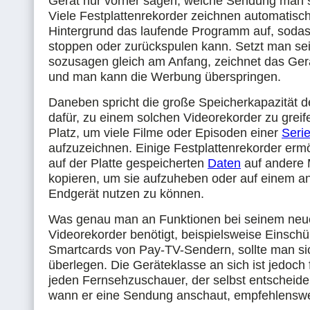
Gerät nur vorher sagen, welche Sendung man 
Viele Festplattenrekorder zeichnen automatisc
Hintergrund das laufende Programm auf, sodas
stoppen oder zurückspulen kann. Setzt man se
sozusagen gleich am Anfang, zeichnet das Gerä
und man kann die Werbung überspringen.
Daneben spricht die große Speicherkapazität d
dafür, zu einem solchen Videorekorder zu greif
Platz, um viele Filme oder Episoden einer
Seri
aufzuzeichnen. Einige Festplattenrekorder ermö
auf der Platte gespeicherten
Daten
auf andere 
kopieren, um sie aufzuheben oder auf einem a
Endgerät nutzen zu können.
Was genau man an Funktionen bei seinem neue
Videorekorder benötigt, beispielsweise Einschü
Smartcards von Pay-TV-Sendern, sollte man si
überlegen. Die Geräteklasse an sich ist jedoch
jeden Fernsehzuschauer, der selbst entscheid
wann er eine Sendung anschaut, empfehlenswe