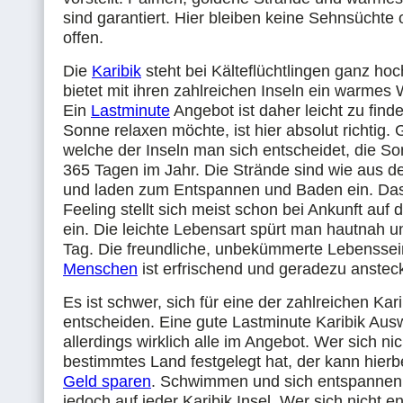
sind garantiert. Hier bleiben keine Sehnsücht
offen.
Die
Karibik
steht bei Kälteflüchtlingen ganz ho
bietet mit ihren zahlreichen Inseln ein warmes W
Ein
Lastminute
Angebot ist daher leicht zu find
Sonne relaxen möchte, ist hier absolut richtig. 
welche der Inseln man sich entscheidet, die So
365 Tagen im Jahr. Die Strände sind wie aus d
und laden zum Entspannen und Baden ein. Das
Feeling stellt sich meist schon bei Ankunft auf
ein. Die leichte Lebensart spürt man hautnah u
Tag. Die freundliche, unbekümmerte Lebenssei
Menschen
ist erfrischend und geradezu anstec
Es ist schwer, sich für eine der zahlreichen Kari
entscheiden. Eine gute Lastminute Karibik Ausw
allerdings wirklich alle im Angebot. Wer sich nic
bestimmtes Land festgelegt hat, der kann hier
Geld sparen
. Schwimmen und sich entspanne
jedoch auf jeder Karibik Insel. Wer sich nicht e