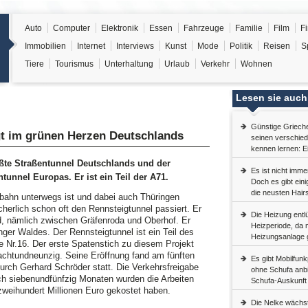
Auto
Computer
Elektronik
Essen
Fahrzeuge
Familie
Film
F
Immobilien
Internet
Interviews
Kunst
Mode
Politik
Reisen
S
Tiere
Tourismus
Unterhaltung
Urlaub
Verkehr
Wohnen
Lesen sie auch
Günstige Griech
gt im grünen Herzen Deutschlands
seinen verschie
kennen lernen: E
ößte Straßentunnel Deutschlands und der
Es ist nicht imme
tunnel Europas. Er ist ein Teil der A71.
Doch es gibt eini
die neusten Hair
obahn unterwegs ist und dabei auch Thüringen
cherlich schon oft den Rennsteigtunnel passiert. Er
Die Heizung entlü
nd, nämlich zwischen Gräfenroda und Oberhof. Er
Heizperiode, da 
ger Waldes. Der Rennsteigtunnel ist ein Teil des
Heizungsanlage g
e Nr.16. Der erste Spatenstich zu diesem Projekt
achtundneunzig. Seine Eröffnung fand am fünften
Es gibt Mobilfun
urch Gerhard Schröder statt. Die Verkehrsfreigabe
ohne Schufa anbie
ach siebenundfünfzig Monaten wurden die Arbeiten
Schufa-Auskunft 
e zweihundert Millionen Euro gekostet haben.
Die Nelke wächs