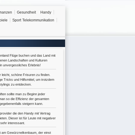
inanzen
Gesundheit
Handy
piele
Sport
Telekommunikation
enland Flüge buchen und das Land mit
denen Landschaften und Kulturen
in unvergessliches Erlebnis!
r leicht, schöne Frisuren zu finden.
ge Tricks und Hilfsmittel, um trotzdem
stylings zu entdecken.
ften sollte man zu Beginn jeder
man so die Effizienz der gesamten
egebenenfalls steigern kann.
kprovider die den Handy mit Vertrag
ten. Dieser ist für Leute mit negativer
sehr interessant.
t am Gewürznelkenbaum, der einst