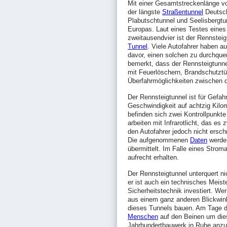
Mit einer Gesamtstreckenlänge v
der längste
Straßentunnel
Deutsch
Plabutschtunnel und Seelisbergtun
Europas. Laut eines Testes eine
zweitausendvier ist der Rennsteigt
Tunnel
. Viele Autofahrer haben a
davor, einen solchen zu durchquer
bemerkt, dass der Rennsteigtunnel
mit Feuerlöschern, Brandschutztü
Überfahrmöglichkeiten zwischen d
Der Rennsteigtunnel ist für Gefah
Geschwindigkeit auf achtzig Kilom
befinden sich zwei Kontrollpunkt
arbeiten mit Infrarotlicht, das es
den Autofahrer jedoch nicht ersch
Die aufgenommenen
Daten
werden
übermittelt. Im Falle eines Strom
aufrecht erhalten.
Der Rennsteigtunnel unterquert n
er ist auch ein technisches Meiste
Sicherheitstechnik investiert. We
aus einem ganz anderen Blickwink
dieses Tunnels bauen. Am Tage d
Menschen
auf den Beinen um die
Jahrhundertbauwerk in Ruhe anz