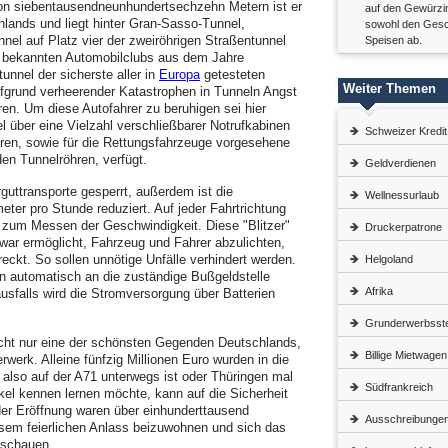
on siebentausendneunhundertsechzehn Metern ist er
auf den Gewürzin
lands und liegt hinter Gran-Sasso-Tunnel,
sowohl den Gesc
nel auf Platz vier der zweiröhrigen Straßentunnel
Speisen ab.
s bekannten Automobilclubs aus dem Jahre
unnel der sicherste aller in
Europa
getesteten
Weiter Themen
ufgrund verheerender Katastrophen in Tunneln Angst
en. Um diese Autofahrer zu beruhigen sei hier
 über eine Vielzahl verschließbarer Notrufkabinen
Schweizer Kredit
ren, sowie für die Rettungsfahrzeuge vorgesehene
en Tunnelröhren, verfügt.
Geldverdienen
rguttransporte gesperrt, außerdem ist die
Wellnessurlaub
eter pro Stunde reduziert. Auf jeder Fahrtrichtung
e zum Messen der Geschwindigkeit. Diese "Blitzer"
Druckerpatrone
 zwar ermöglicht, Fahrzeug und Fahrer abzulichten,
reckt. So sollen unnötige Unfälle verhindert werden.
Helgoland
 automatisch an die zuständige Bußgeldstelle
Afrika
ausfalls wird die Stromversorgung über Batterien
Grunderwerbsst
icht nur eine der schönsten Gegenden Deutschlands,
Billige Mietwagen
rwerk. Alleine fünfzig Millionen Euro wurden in die
r also auf der A71 unterwegs ist oder Thüringen mal
Südfrankreich
el kennen lernen möchte, kann auf die Sicherheit
er Eröffnung waren über einhunderttausend
Ausschreibunge
sem feierlichen Anlass beizuwohnen und sich das
uschauen.