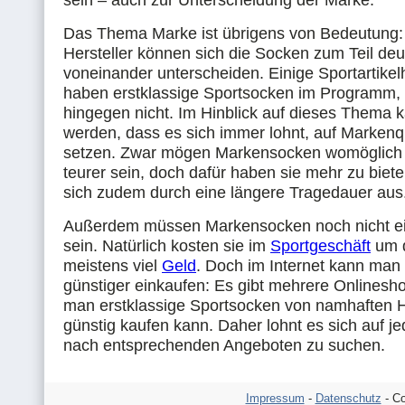
sein – auch zur Unterscheidung der Marke.
Das Thema Marke ist übrigens von Bedeutung:
Hersteller können sich die Socken zum Teil deut
voneinander unterscheiden. Einige Sportartikelh
haben erstklassige Sportsocken im Programm,
hingegen nicht. Im Hinblick auf dieses Thema 
werden, dass es sich immer lohnt, auf Markenqu
setzen. Zwar mögen Markensocken womöglich 
teurer sein, doch dafür haben sie mehr zu biet
sich zudem durch eine längere Tragedauer aus
Außerdem müssen Markensocken noch nicht ei
sein. Natürlich kosten sie im
Sportgeschäft
um d
meistens viel
Geld
. Doch im Internet kann man 
günstiger einkaufen: Es gibt mehrere Onlinesh
man erstklassige Sportsocken von namhaften H
günstig kaufen kann. Daher lohnt es sich auf jed
nach entsprechenden Angeboten zu suchen.
Impressum
-
Datenschutz
- Co