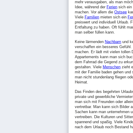
mehr verausgaben, als man möch
Idee, während der
Ferien
sich ein
machen. Vor allem die
Ostsee
kan
Viele
Familien
mieten sich ein
Fe
preiswert und individuell Urlaub. 
Entfaltung zu haben. Oft fühlt m
man selber füllen kann.
Keine lärmenden
Nachbarn
und ke
verschaffen ein besseres Gefühl.
machen. Er lädt mit vielen tollen
Appartements kann man sich buch
dem Fahrrad die Gegend zu erkund
gestalten. Viele
Menschen
zieht 
mit der Familie baden gehen und 
man nicht stundenlang fliegen ode
Heimat.
Das Finden des begehrten Urlaubs
private und gewerbliche Vermiete
man sich mit Freunden oder allei
vertretbar. Man kann sich Bilder 
Sachen kann man unternehmen und 
vertreiben. Die Kulturen und Sitte
spannend und spaßig. Viele Kinde
nach dem Urlaub noch Bestand h