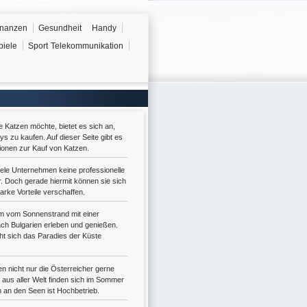
inanzen
Gesundheit
Handy
piele
Sport
Telekommunikation
Katzen möchte, bietet es sich an,
s zu kaufen. Auf dieser Seite gibt es
tionen zur Kauf von Katzen.
ele Unternehmen keine professionelle
. Doch gerade hiermit können sie sich
tarke Vorteile verschaffen.
m vom Sonnenstrand mit einer
ch Bulgarien erleben und genießen.
eht sich das Paradies der Küste
n nicht nur die Österreicher gerne
n aus aller Welt finden sich im Sommer
em an den Seen ist Hochbetrieb.