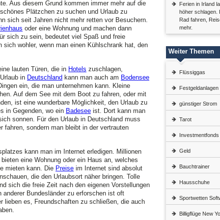
te. Aus diesem Grund kommen immer mehr auf die
Ferien in Irland
 schönes Plätzchen zu suchen und Urlaub zu
höher schlagen. 
n sich seit Jahren nicht mehr retten vor Besuchern.
Rad fahren, Reis
rienhaus
oder eine Wohnung und machen dann
mehr.
Für sich zu sein, bedeutet viel Spaß und freie
an sich wohler, wenn man einen Kühlschrank hat, den
Weiter Themen
ine lauten Türen, die in
Hotels
zuschlagen,
Flüssiggas
 Urlaub in
Deutschland
kann man auch am
Bodensee
 Dingen ein, die man unternehmen kann. Kleine
Festgeldanlagen
en. Auf dem See mit dem Boot zu fahren, oder mit
en, ist eine wunderbare Möglichkeit, den Urlaub zu
günstiger Strom
es in Gegenden, wo ein
Badesee
ist. Dort kann man
sich sonnen. Für den Urlaub in Deutschland muss
Tarot
r fahren, sondern man bleibt in der vertrauten
Investmentfonds
platzes kann man im Internet erledigen. Millionen
Geld
r bieten eine Wohnung oder ein Haus an, welches
Bauchtrainer
ne mieten kann. Die
Preise
im Internet sind absolut
anschauen, die den Urlaubsort näher bringen. Tolle
Hausschuhe
sich die freie Zeit nach den eigenen Vorstellungen
n anderer Bundesländer zu erforschen ist oft
Sportwetten Sof
r lieben es, Freundschaften zu schließen, die auch
aben.
Billigflüge New Y