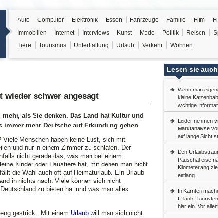
Auto
Computer
Elektronik
Essen
Fahrzeuge
Familie
Film
F
Immobilien
Internet
Interviews
Kunst
Mode
Politik
Reisen
S
Tiere
Tourismus
Unterhaltung
Urlaub
Verkehr
Wohnen
Lesen sie auch
Wenn man eigene 
st wieder schwer angesagt
kleine Katzenbaby
wichtige Informa
l mehr, als Sie denken. Das Land hat Kultur und
Leider nehmen vi
ss immer mehr Deutsche auf Erkundung gehen.
Marktanalyse vor
auf lange Sicht s
 Viele Menschen haben keine Lust, sich mit
ilen und nur in einem Zimmer zu schlafen. Der
Den Urlaubstrau
enfalls nicht gerade das, was man bei einem
Pauschalreise na
leine Kinder oder Haustiere hat, mit denen man nicht
Kilometerlang zi
 fällt die Wahl auch oft auf Heimaturlaub. Ein Urlaub
entlang.
nd in nichts nach. Viele können sich nicht
 Deutschland zu bieten hat und was man alles
In Kärnten mache
Urlaub. Touriste
hier ein. Vor all
eng gestrickt. Mit einem
Urlaub
will man sich nicht