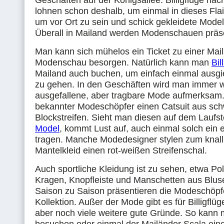
Geschäften auf der Königsallee. Billigflüge nac
lohnen schon deshalb, um einmal in dieses Flai
um vor Ort zu sein und schick gekleidete Mode
Überall in Mailand werden Modenschauen präse
Man kann sich mühelos ein Ticket zu einer Mai
Modenschau besorgen. Natürlich kann man
Bil
Mailand auch buchen, um einfach einmal ausg
zu gehen. In den Geschäften wird man immer w
ausgefallene, aber tragbare Mode aufmerksam. 
bekannter Modeschöpfer einen Catsuit aus sc
Blockstreifen. Sieht man diesen auf dem Laufs
Model
, kommt Lust auf, auch einmal solch ein e
tragen. Manche Modedesigner stylen zum knall
Mantelkleid einen rot-weißen Streifenschal.
Auch sportliche Kleidung ist zu sehen, etwa Pol
Kragen, Knopfleiste und Manschetten aus Bluse
Saison zu Saison präsentieren die Modeschöpf
Kollektion. Außer der Mode gibt es für Billigflü
aber noch viele weitere gute Gründe. So kan