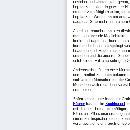
unsicher und wissen nicht genau,
bepflanzen sollen. In gewisser Hins
es sehr viele Möglichkeiten, um 
bepflanzen. Wenn man beispielswe
dass das Grab mehr nach einem G
Allerdings braucht man sich dies
man sich über die Möglichkeiten 
konkrete Fragen hat, kann man si
kann in der Regel nachgefragt we
beachten sind. Andernfalls kann 
umsehen und die anderen Gräber 
solch einem Fall eine sehr gute Or
Andererseits müssen viele Mensch
dem Friedhof zu sehen bekommen, 
sich andere Menschen mit der Gra
Menschen wollen es dann selbst
empfehlen ist.
Sofern einem gute Ideen zur Gra
Bücher
kaufen. Im
Buchhandel
fi
mit diesem Thema beschäftigen.
Pflanzen, Pflanzenanordnungen etc
einem zur Inspiration dienen kön
verantwortlich sieht, auch entspr