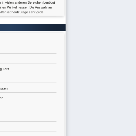
in vielen anderen Bereichen benötigt
nen Winkelmesser. Die Auswahl an
fen ist heutzutage sehr groß.
 Tarif
assen
en