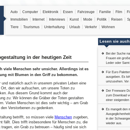
Auto
Computer
Elektronik
Essen
Fahrzeuge
Familie
Film
F
Immobilien
Internet
Interviews
Kunst
Mode
Politik
Reisen
S
Tiere
Tourismus
Unterhaltung
Urlaub
Verkehr
Wohnen
Lesen sie auch
Bei der Suche n
bgestaltung in der heutigen Zeit
Frauen ein große
Leder oder Samt 
h viele Menschen sehr unsicher. Allerdings ist es
Für Euro Palette
ltung mit Blumen in den Griff zu bekommen.
ausgeben. Es loh
umzusehen. Vor al
ur und natürlich auch in unserem privaten Leben eine
n Ort, den wir aufsuchen, um unsere Toten zu
Der Freeware Dow
nken. Aus diesem Grund kommt auch der
zum Download v
ng zu: Wir können die Gräber der Toten gestalten
einer steigenden 
ern. Vielen Menschen ist dies sehr wichtig – am Grab
t, den Verstorbenen zu gedenken.
Es mangelt den m
Ausgeglichenheit
altung betrifft, so müssen viele
Menschen
zugeben,
in der Schwanger
t fällt. Dies trifft insbesondere für Menschen zu, die
wieder aus.
tragen, ein Grab zu betreuen – häufig sind sie sich