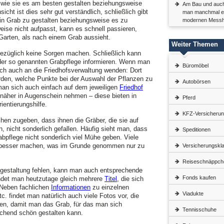
 wie sie es am besten gestalten beziehungsweise
Am Bau und auch 
icht ist dies sehr gut verständlich, schließlich gibt
man manchmal ei
ein Grab zu gestalten beziehungsweise es zu
modernen Messhil
ise nicht aufpasst, kann es schnell passieren,
arten, als nach einem Grab aussieht.
Weiter Themen
bezüglich keine Sorgen machen. Schließlich kann
der so genannten Grabpflege informieren. Wenn man
Büromöbel
ch auch an die Friedhofsverwaltung wenden: Dort
rden, welche Punkte bei der Auswahl der Pflanzen zu
Autobörsen
man sich auch einfach auf dem jeweiligen
Friedhof
näher in Augenschein nehmen – diese bieten in
Pferd
ientierungshilfe.
KFZ-Versicherung
en zugeben, dass ihnen die Gräber, die sie auf
nicht sonderlich gefallen. Häufig sieht man, dass
Speditionen
bpflege nicht sonderlich viel Mühe geben. Viele
 besser machen, was im Grunde genommen nur zu
Versicherungskl
Reiseschnäppch
bgestaltung fehlen, kann man auch entsprechende
Fonds kaufen
ndet man heutzutage gleich mehrere
Titel
, die sich
 Neben fachlichen
Informationen
zu einzelnen
Viadukte
. findet man natürlich auch viele Fotos vor, die
nen, damit man das Grab, für das man sich
Tennisschuhe
echend schön gestalten kann.