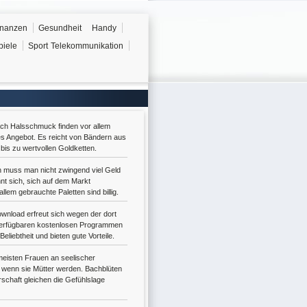
inanzen
Gesundheit
Handy
piele
Sport
Telekommunikation
ach Halsschmuck finden vor allem
s Angebot. Es reicht von Bändern aus
bis zu wertvollen Goldketten.
n muss man nicht zwingend viel Geld
nt sich, sich auf dem Markt
lem gebrauchte Paletten sind billig.
nload erfreut sich wegen der dort
erfügbaren kostenlosen Programmen
Beliebtheit und bieten gute Vorteile.
eisten Frauen an seelischer
 wenn sie Mütter werden. Bachblüten
schaft gleichen die Gefühlslage