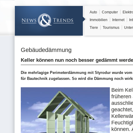
Auto
Computer
Elektr
Immobilien
Internet
In
Tiere
Tourismus
Unter
Gebäudedämmung
Keller können nun noch besser gedämmt werd
Die mehrlagige Perimeterdämmung mit Styrodur wurde vom D
für Bautechnik zugelassen. So wird die Dämmung noch wirk
Beim Kel
früheren
ausschlie
geachtet,
Kellerwä
Feuchtig
können. 