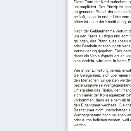
Diese Form der Kreditaufnahme gi
unkompliziert. Das Prinzip ist ga
so genannte Pfand, der anschließ
beläuft, hängt in erster Linie vom
höher ist auch der Kreditbetrag,
Nach der Geldaufnahme verfügt de
um den Kredit zu tilgen und somit
gelingen, das Pfand auszulösen o
oder Bearbeitungsgebühr zu verlän
Versteigerung gegeben: Dies bede
dabei ein Verkaufspreis erzielt wi
hinausreicht, wird dem früheren 
Wie in der Einleitung bereits er
die Gelegenheit, sich über einen 
den Menschen nur geraten werden,
beziehungsweise Wertgegenstände
Umständen das Risiko, den Pfand
sich immer der Konsequenzen bew
vorkommen, dass es einem nicht 
den Eigentümer wechselt. Gleichz
Besitztümer nicht überschätzen sol
Wertgegenstand hoch beliehen we
oder Autos beliehen werden, weil
werden.