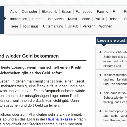
Auto
Computer
Elektronik
Essen
Fahrzeuge
Familie
Film
F
Immobilien
Internet
Interviews
Kunst
Mode
Politik
Reisen
S
Tiere
Tourismus
Unterhaltung
Urlaub
Verkehr
Wohnen
Lesen sie auch
Reiseberichte üb
nd wieder Geld bekommen
Schönheit des La
einen Eindruck 
diesem Land.
 beste Lösung, wenn man schnell einen Kredit
Sicherheiten gibt es das Geld sofort.
In einem Buchha
und auch Lehrbü
Leben, in denen man möglichst schnell einen Kredit
und Reiseberichte
 es meistens wenig, eine Bank aufzusuchen und einen
uszahlung viel zu viel Zeit in Anspruch nehmen würde.
Kein Zaun ist so g
Menschen in der missgünstigen Lage, einen Kredit
Schutz wie der 
önnen, weil ihnen die Bank kein Geld gibt. Dann
wichtig, dass er p
aufzusuchen und dort Geld zu leihen.
Die Homepage ges
ndhaus oder zum Pfandleiher sehr stark verbreitet.
auch selbst, aber
s ab und an das Loch in der
Haushaltskasse
einfach
beauftragen, wen
se Möglichkeit der Kreditaufnahme nutzen möchten.