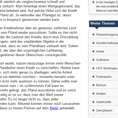
lt nämlich als vergleichsweise schnell und
In der heutigen Z
nz einfach: Man hinterlegt einen Wertgegenstand, das
die man problem
end beliehen wird. Auf welche Höhe sich der Kredit
Wanzen und Abhö
 Pfand ab: Je wertvoller das Pfandgut ist, desto
 der in Anspruch genommen werden kann.
Weiter Themen
r Kreditnehmer über ein gewisses zeitliches Limit
 sein Pfand wieder auszulösen. Sollte es ihm nicht
Finanzierungsre
der die Laufzeit des Kredits durch eine Zinszahlung
gern, wird das verpfändete Objekte in die
Gesellschaftsspi
utet, dass es vom Pfandhaus verkauft wird. Sofern
rd, der über den ursprünglichen Leihbetrag
Hotels
Eigentümer dieser Überschuss zurückgezahlt.
Golfreisen
wähnt wurde, nutzen heutzutage immer mehr Menschen
Pfandleiher einen Kredit zu verschaffen. Hierbei kann
UFO Sichtungen
 sich stets genau zu überlegen, welche Artikel
 sie beleihen möchten – immerhin besteht unter
Ferienparks
 nicht mehr auslösen zu können. Daher sollte man
Borkum
usst sein – im schlimmsten Fall kann es
mehr gelingt, das Pfand auszulösen und es somit
Antalya
eitig ist es so, dass man den Wert seiner
lte: Es ist längst nicht so, dass jeder
Unterkünfte
rden kann. Mitunter können immer noch Luxusuhren
 diese zu festen Preisen auf dem
Markt
gehandelt
Zwerghasen