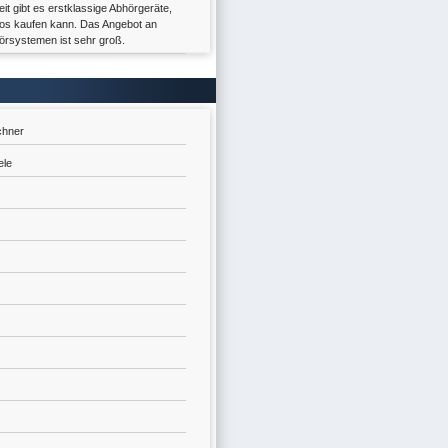
eit gibt es erstklassige Abhörgeräte,
los kaufen kann. Das Angebot an
rsystemen ist sehr groß.
chner
ele