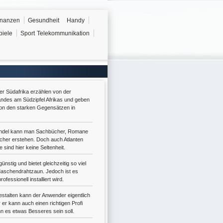
inanzen
Gesundheit
Handy
piele
Sport
Telekommunikation
er Südafrika erzählen von der
ndes am Südzipfel Afrikas und geben
von den starken Gegensätzen in
ndel kann man Sachbücher, Romane
cher erstehen. Doch auch Atlanten
 sind hier keine Seltenheit.
ünstig und bietet gleichzeitig so viel
Maschendrahtzaun. Jedoch ist es
rofessionell installiert wird.
talten kann der Anwender eigentlich
 er kann auch einen richtigen Profi
n es etwas Besseres sein soll.