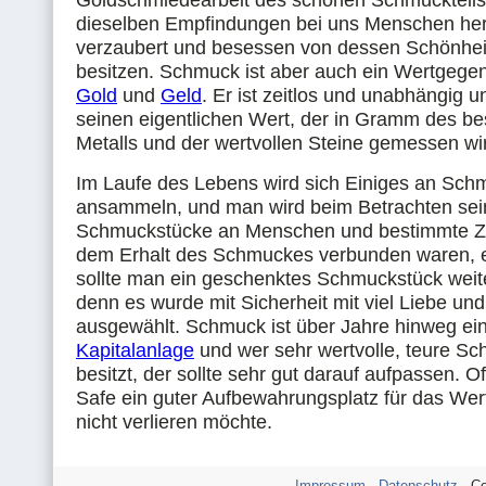
Goldschmiedearbeit des schönen Schmuckteils
dieselben Empfindungen bei uns Menschen herv
verzaubert und besessen von dessen Schönhei
besitzen. Schmuck ist aber auch ein Wertgegen
Gold
und
Geld
. Er ist zeitlos und unabhängig un
seinen eigentlichen Wert, der in Gramm des b
Metalls und der wertvollen Steine gemessen wi
Im Laufe des Lebens wird sich Einiges an Sch
ansammeln, und man wird beim Betrachten sei
Schmuckstücke an Menschen und bestimmte Zei
dem Erhalt des Schmuckes verbunden waren, er
sollte man ein geschenktes Schmuckstück weit
denn es wurde mit Sicherheit mit viel Liebe und
ausgewählt. Schmuck ist über Jahre hinweg ei
Kapitalanlage
und wer sehr wertvolle, teure S
besitzt, der sollte sehr gut darauf aufpassen. Of
Safe ein guter Aufbewahrungsplatz für das Wer
nicht verlieren möchte.
Impressum
-
Datenschutz
- Co