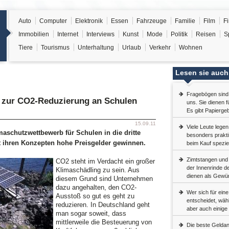
Auto
Computer
Elektronik
Essen
Fahrzeuge
Familie
Film
F
Immobilien
Internet
Interviews
Kunst
Mode
Politik
Reisen
S
Tiere
Tourismus
Unterhaltung
Urlaub
Verkehr
Wohnen
Lesen sie auch
Fragebögen sind m
e zur CO2-Reduzierung an Schulen
uns. Sie dienen 
Es gibt Papierge
15.09.11
Viele Leute legen
maschutzwettbewerb für Schulen in die dritte
besonders prakti
 ihren Konzepten hohe Preisgelder gewinnen.
beim Kauf speziel
Zimtstangen und
CO2 steht im Verdacht ein großer
der Innenrinde 
Klimaschädling zu sein. Aus
dienen als Gewür
diesem Grund sind Unternehmen
dazu angehalten, den CO2-
Wer sich für ein
Ausstoß so gut es geht zu
entscheidet, wähl
reduzieren. In Deutschland geht
aber auch einige
man sogar soweit, dass
mittlerweile die Besteuerung von
Die beste Geldanl