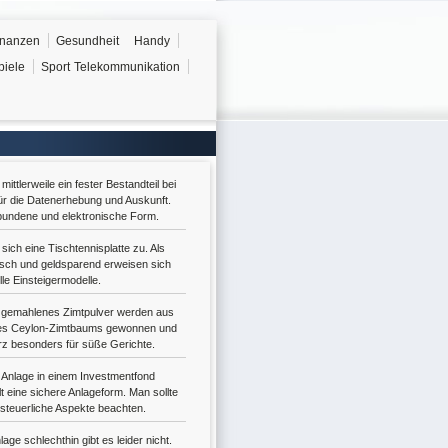
inanzen
Gesundheit
Handy
piele
Sport
Telekommunikation
ittlerweile ein fester Bestandteil bei
für die Datenerhebung und Auskunft.
bundene und elektronische Form.
 sich eine Tischtennisplatte zu. Als
sch und geldsparend erweisen sich
le Einsteigermodelle.
 gemahlenes Zimtpulver werden aus
des Ceylon-Zimtbaums gewonnen und
z besonders für süße Gerichte.
e Anlage in einem Investmentfond
t eine sichere Anlageform. Man sollte
 steuerliche Aspekte beachten.
age schlechthin gibt es leider nicht.