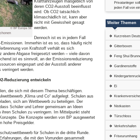
Kraftfahrzeugen maßgeblich von
Privatanleger so
deren CO2-Ausstoß beeinflusst
jeden Fall von e
wird. Ob CO2 tatsächlich
klimaschädlich ist, kann aber
nicht mit Gewissheit gesagt
Weiter Themen
werden.
© BP Europa SE
schonen
Kurzreisen Deut
Dennoch ist es in jedem Fall
-Emissionen. Immerhin ist es so, dass häufig nicht
Gitterboxen
Verbrennung von Kraftstoff verhält es sich
z andere Abgase freigesetzt werden – viele davon
Feng Shui Brunn
chend ist es sinnvoll, an der Emissionsreduzierung
ssourcen eingespart und der Ausstoß anderer
Gardinenstoffe
 verringert werden.
Kindergartenruc
O2-Reduzierung entwickeln
Ei
ulen, die sich mit diesem Thema beschäftigen.
ulwettbewerb „Klima und Co“ aufgelegt. Schulen aus
Krankenversiche
laden, sich am Wettbewerb zu beteiligen. Der
Nistkasten
, dass Schüler und Lehrer gemeinsam an Ideen
ihren Schulen zu verringern. Im Mittelpunkt steht
Türschloss
 Konzepte. Die Konzepte werden von BP ausgewertet
n hohe Preisgelder.
Verkehrshafen
schutzwettbewerb für Schulen in die dritte Runde.
Friseurumhang
n Erfahrungen, die mit den Vorrunden gesammelt