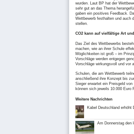
wurden. Laut BP hat der Wettbewe
sehr gut an das Thema herangeführ
gaben ein positives Feedback. D
Wettbewerb festhalten und auch d
stellen.
CO2 kann auf vielfältige Art u
Das Ziel des Wettbewerbs besteht
machen, wie an ihrer Schule eff
Möglichkeiten ist groß – im Prinz
Vorschläge werden entgegen gen
Vorschläge wirkungsvoll und vor a
Schulen, die am Wettbewerb tei
anschließend ihre Konzept bis zum
Sieger erwartet ein Preisgeld vo
können sich jeweils 10.000 Euro P
Weitere Nachrichten
Kabel Deutschland erhöht 
Am Donnerstag den le