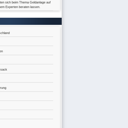
llten sich beim Thema Geldanlage auf
inem Experten beraten lassen.
schland
en
ksack
rung