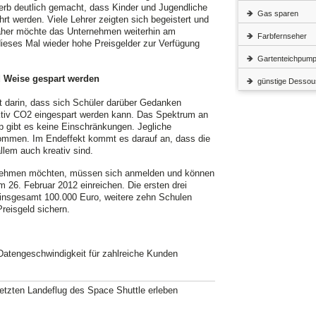
rb deutlich gemacht, dass Kinder und Jugendliche
Gas sparen
t werden. Viele Lehrer zeigten sich begeistert und
aher möchte das Unternehmen weiterhin am
Farbfernseher
ieses Mal wieder hohe Preisgelder zur Verfügung
Gartenteichpum
nd Weise gespart werden
günstige Dessou
 darin, dass sich Schüler darüber Gedanken
ektiv CO2 eingespart werden kann. Das Spektrum an
ip gibt es keine Einschränkungen. Jegliche
ommen. Im Endeffekt kommt es darauf an, dass die
llem auch kreativ sind.
lnehmen möchten, müssen sich anmelden und können
 26. Februar 2012 einreichen. Die ersten drei
n insgesamt 100.000 Euro, weitere zehn Schulen
reisgeld sichern.
Datengeschwindigkeit für zahlreiche Kunden
tzten Landeflug des Space Shuttle erleben