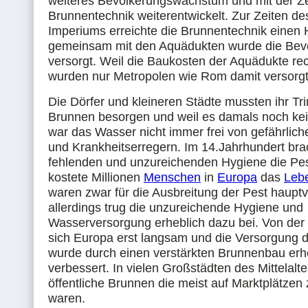
weiteres Bevölkerungswachstum und mit der Ze
Brunnentechnik weiterentwickelt. Zur Zeiten d
Imperiums erreichte die Brunnentechnik einen
gemeinsam mit den Aquädukten wurde die Bev
versorgt. Weil die Baukosten der Aquädukte re
wurden nur Metropolen wie Rom damit versorgt
Die Dörfer und kleineren Städte mussten ihr Tr
Brunnen besorgen und weil es damals noch kein
war das Wasser nicht immer frei von gefährlich
und Krankheitserregern. Im 14.Jahrhundert br
fehlenden und unzureichenden Hygiene die Pe
kostete Millionen
Menschen
in
Europa
das
Leb
waren zwar für die Ausbreitung der Pest hauptv
allerdings trug die unzureichende Hygiene und
Wasserversorgung erheblich dazu bei. Von der 
sich Europa erst langsam und die Versorgung 
wurde durch einen verstärkten Brunnenbau erh
verbessert. In vielen Großstädten des Mittelalt
öffentliche Brunnen die meist auf Marktplätzen 
waren.