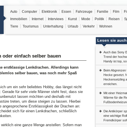
Auto
Computer
Elektronik
Essen
Fahrzeuge
Familie
Film
F
Immobilien
Internet
Interviews
Kunst
Mode
Politik
Reisen
S
Tiere
Tourismus
Unterhaltung
Urlaub
Verkehr
Wohnen
Lesen sie auch
Auch das Sony E
n oder einfach selber bauen
Trend der hochw
Handy ist top, s
e erstklassige Lenkdrachen. Allerdings kann
Beim Abgrenzen 
oblemlos selber bauen, was noch mehr Spaß
Hecke gesetzt. Na
Heckensetzling a
erreichen.
ich um ein sehr beliebtes Hobby, das längst nicht
 Gerade für sehr viele Männer steht fest, dass sie
Mit einer Heizmat
t unbenutzt lassen möchten und deshalb mit
Wärme für die Rep
stüre treten, um diese steigen zu lassen. Hierbei
Fußbodenheizun
e angesprochene Erstklassigkeit der Drachen an:
cheidet sich für einen Lenkdrachen, schließlich
Die Antikörper s
hkeiten.
eine wichtige Rol
Fremdkörper sofo
wirklich eine ganze Menge anstellen: Sofern man