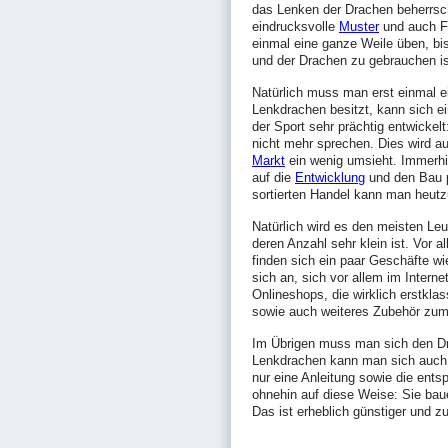
das Lenken der Drachen beherrscht
eindrucksvolle
Muster
und auch Fo
einmal eine ganze Weile üben, bi
und der Drachen zu gebrauchen ist
Natürlich muss man erst einmal e
Lenkdrachen besitzt, kann sich ei
der Sport sehr prächtig entwicke
nicht mehr sprechen. Dies wird a
Markt
ein wenig umsieht. Immerhi
auf die
Entwicklung
und den Bau p
sortierten Handel kann man heutzu
Natürlich wird es den meisten Leu
deren Anzahl sehr klein ist. Vor 
finden sich ein paar Geschäfte wi
sich an, sich vor allem im Intern
Onlineshops, die wirklich erstkl
sowie auch weiteres Zubehör zum
Im Übrigen muss man sich den Dr
Lenkdrachen kann man sich auch
nur eine Anleitung sowie die ents
ohnehin auf diese Weise: Sie bau
Das ist erheblich günstiger und