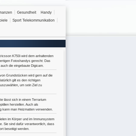
inanzen
Gesundheit
Handy
piele
Sport
Telekommunikation
ricsson K750i wird dem anhaltenden
ertigen Fotoshandys gerecht: Das
o auch die eingebaute Digicam.
von Grundstücken wird gern auf die
türlich gilt es den richtigen
uszuwählen, um sein Ziel zu
te lässt sich in einem Terrarium
tilien herstellen. Auch als
g kann man Heizmatten verwenden.
pielen im Körper und im Immunsystem
le. Sie sind dafür verantwortlich, dass
rt beseitigt werden.