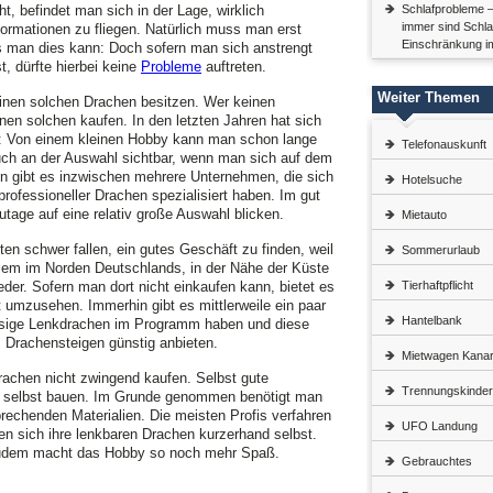
, befindet man sich in der Lage, wirklich
Schlafprobleme –
immer sind Schla
rmationen zu fliegen. Natürlich muss man erst
Einschränkung im
s man dies kann: Doch sofern man sich anstrengt
, dürfte hierbei keine
Probleme
auftreten.
Weiter Themen
inen solchen Drachen besitzen. Wer keinen
nen solchen kaufen. In den letzten Jahren hat sich
lt: Von einem kleinen Hobby kann man schon lange
Telefonauskunft
uch an der Auswahl sichtbar, wenn man sich auf dem
n gibt es inzwischen mehrere Unternehmen, die sich
Hotelsuche
rofessioneller Drachen spezialisiert haben. Im gut
tage auf eine relativ große Auswahl blicken.
Mietauto
ten schwer fallen, ein gutes Geschäft zu finden, weil
Sommerurlaub
allem im Norden Deutschlands, in der Nähe der Küste
eder. Sofern man dort nicht einkaufen kann, bietet es
Tierhaftpflicht
et umzusehen. Immerhin gibt es mittlerweile ein paar
Hantelbank
assige Lenkdrachen im Programm haben und diese
 Drachensteigen günstig anbieten.
Mietwagen Kana
achen nicht zwingend kaufen. Selbst gute
Trennungskinder
 selbst bauen. Im Grunde genommen benötigt man
prechenden Materialien. Die meisten Profis verfahren
UFO Landung
en sich ihre lenkbaren Drachen kurzerhand selbst.
 zudem macht das Hobby so noch mehr Spaß.
Gebrauchtes