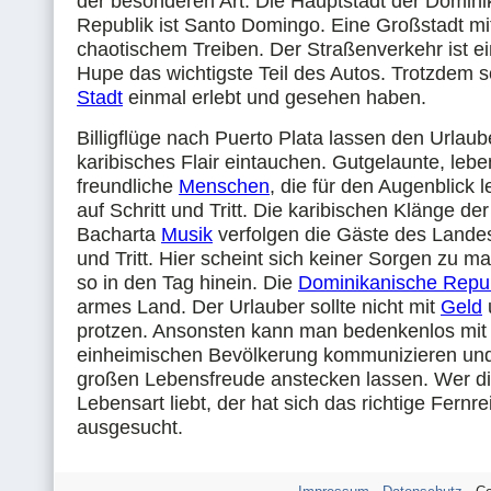
der besonderen Art. Die Hauptstadt der Domin
Republik ist Santo Domingo. Eine Großstadt mit
chaotischem Treiben. Der Straßenverkehr ist ein
Hupe das wichtigste Teil des Autos. Trotzdem s
Stadt
einmal erlebt und gesehen haben.
Billigflüge nach Puerto Plata lassen den Urlaube
karibisches Flair eintauchen. Gutgelaunte, lebe
freundliche
Menschen
, die für den Augenblick l
auf Schritt und Tritt. Die karibischen Klänge d
Bacharta
Musik
verfolgen die Gäste des Landes
und Tritt. Hier scheint sich keiner Sorgen zu m
so in den Tag hinein. Die
Dominikanische Repub
armes Land. Der Urlauber sollte nicht mit
Geld
protzen. Ansonsten kann man bedenkenlos mit
einheimischen Bevölkerung kommunizieren und 
großen Lebensfreude anstecken lassen. Wer die
Lebensart liebt, der hat sich das richtige Fernre
ausgesucht.