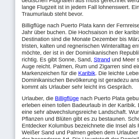
deutschen Flughäfen aus muss gerechnet werd
lange Flugzeit ist in jedem Fall lohnenswert. Ei
Traumurlaub steht bevor.
Billigflüge nach Puerto Plata kann der Fernrei
Jahr über buchen. Die Hochsaison in der karib
Destination sind die Monate Dezember bis Mä
tristen, kalten und regnerischen Winteralltag 
möchte, der ist in der Dominikanischen Republi
richtig. Es gibt Sonne, Sand,
Strand
und Meer s
Auge reicht. Palmen, Rum und Zigarren sind ei
Markenzeichen für die
Karibik
. Die leichte Lebe
Dominikanischen Bevölkerung ist geradezu an
kommt als Urlauber sehr leicht ins Gespräch.
Urlauber, die
Billigflüge
nach Puerto Plata gebu
erleben einen tollen Badeurlaub in der Karibik. 
eine sehr abwechslungsreiche Landschaft. W
Pflanzen und Blüten gibt es zu bestaunen. Sch
Entdecker Kolumbus bezeichnete die Insel als 
Weißer Sand und Palmen geben dem Urlauber e