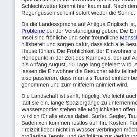
Schlechtwetter kommt hier kaum auf. Nach den
Regengüssen scheint sofort wieder die Sonne.
Da die Landessprache auf Antigua Englisch ist,
Probleme
bei der Verständigung geben. Die Ei
Insel sind fröhliche und sehr freundliche
Mensc
hilfsbereit und sorgen dafür, dass sich alle Bes
Hause fühlen. Die Fröhlichkeit der Einwohner er
Höhepunkt in der Zeit des Karnevals, der auf A
bis Anfang August, 10 Tage lang gefeiert wird.
lassen die Einwohner die Besucher aktiv teiln
also passieren, dass man als Tourist einfach b
genommen und zum mitfeiern animiert wird.
Die Landschaft ist sanft, hügelig. Vielleicht a
lädt sie ein, lange Spaziergänge zu unternehm
Wassersportler stehen alle Möglichkeiten offen. 
wirklich für alle etwas dabei. Surfer, Segler, T
Badenixen kommen restlos auf ihre Kosten. Für 
Freizeit lieber nicht im Wasser verbringen möc
großartige Tennis- und Golfplätze zur Verfügun