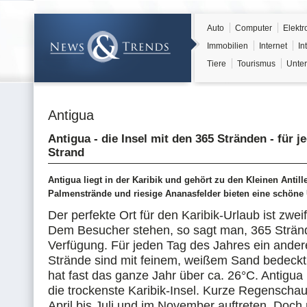
Auto
Computer
Elektr
Immobilien
Internet
In
Tiere
Tourismus
Unter
Antigua
Antigua - die Insel mit den 365 Stränden - für j
Strand
Antigua liegt in der Karibik und gehört zu den Kleinen Anti
Palmenstrände und riesige Ananasfelder bieten eine schöne 
Der perfekte Ort für den Karibik-Urlaub ist zweif
Dem Besucher stehen, so sagt man, 365 Strän
Verfügung. Für jeden Tag des Jahres ein ander
Strände sind mit feinem, weißem Sand bedeckt
hat fast das ganze Jahr über ca. 26°C. Antigua
die trockenste Karibik-Insel. Kurze Regensch
April bis Juli und im November auftreten. Doch 