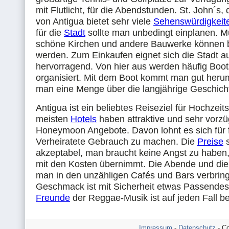
mit Flutlicht, für die Abendstunden. St. John´s,
von Antigua bietet sehr viele
Sehenswürdigkeit
für die
Stadt
sollte man unbedingt einplanen. M
schöne Kirchen und andere Bauwerke können b
werden. Zum Einkaufen eignet sich die Stadt a
hervorragend. Von hier aus werden häufig Boo
organisiert. Mit dem Boot kommt man gut herum
man eine Menge über die langjährige Geschicht
Antigua ist ein beliebtes Reiseziel für Hochzeit
meisten
Hotels
haben attraktive und sehr vorzü
Honeymoon Angebote. Davon lohnt es sich für f
Verheiratete Gebrauch zu machen. Die
Preise
s
akzeptabel, man braucht keine Angst zu haben
mit den Kosten übernimmt. Die Abende und di
man in den unzähligen Cafés und Bars verbring
Geschmack ist mit Sicherheit etwas Passendes
Freunde
der Reggae-Musik ist auf jeden Fall b
Impressum
-
Datenschutz
- Co