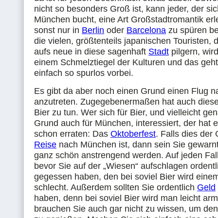
nicht so besonders Groß ist, kann jeder, der si
München bucht, eine Art Großstadtromantik erl
sonst nur in
Berlin
oder
Barcelona
zu spüren b
die vielen, größtenteils japanischen Touristen, 
aufs neue in diese sagenhaft
Stadt
pilgern, wi
einem Schmelztiegel der Kulturen und das geh
einfach so spurlos vorbei.
Es gibt da aber noch einen Grund einen Flug 
anzutreten. Zugegebenermaßen hat auch diese
Bier zu tun. Wer sich für Bier, und vielleicht g
Grund auch für München, interessiert, der hat 
schon erraten: Das
Oktoberfest
. Falls dies der
Reise
nach München ist, dann sein Sie gewarn
ganz schön anstrengend werden. Auf jeden Fall 
bevor Sie auf der „Wiesen“ aufschlagen ordent
gegessen haben, den bei soviel Bier wird einem
schlecht. Außerdem sollten Sie ordentlich
Geld
haben, denn bei soviel Bier wird man leicht arm
brauchen Sie auch gar nicht zu wissen, um den 