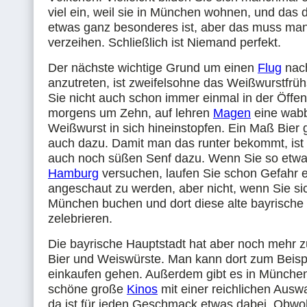
viel ein, weil sie in München wohnen, und das 
etwas ganz besonderes ist, aber das muss ma
verzeihen. Schließlich ist Niemand perfekt.
Der nächste wichtige Grund um einen
Flug
nac
anzutreten, ist zweifelsohne das Weißwurstfrüh
Sie nicht auch schon immer einmal in der Öffent
morgens um Zehn, auf lehren
Magen
eine wabb
Weißwurst in sich hineinstopfen. Ein Maß Bier gi
auch dazu. Damit man das runter bekommt, is
auch noch süßen Senf dazu. Wenn Sie so etwas
Hamburg
versuchen, laufen Sie schon Gefahr 
angeschaut zu werden, aber nicht, wenn Sie si
München buchen und dort diese alte bayrische 
zelebrieren.
Die bayrische Hauptstadt hat aber noch mehr zu
Bier und Weiswürste. Man kann dort zum Beisp
einkaufen gehen. Außerdem gibt es in Münche
schöne große
Kinos
mit einer reichlichen Ausw
da ist für jeden Geschmack etwas dabei. Obw