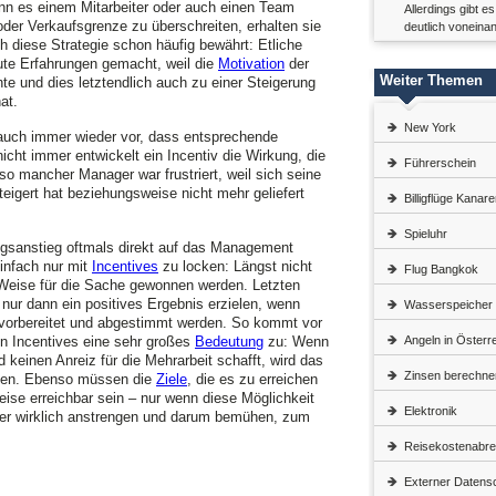
nn es einem Mitarbeiter oder auch einen Team
Allerdings gibt e
der Verkaufsgrenze zu überschreiten, erhalten sie
deutlich voneina
ch diese Strategie schon häufig bewährt: Etliche
te Erfahrungen gemacht, weil die
Motivation
der
Weiter Themen
nte und dies letztendlich auch zu einer Steigerung
at.
New York
auch immer wieder vor, dass entsprechende
icht immer entwickelt ein Incentiv die Wirkung, die
Führerschein
 so mancher Manager war frustriert, weil sich seine
teigert hat beziehungsweise nicht mehr geliefert
Billigflüge Kanar
Spieluhr
ungsanstieg oftmals direkt auf das Management
einfach nur mit
Incentives
zu locken: Längst nicht
Flug Bangkok
e Weise für die Sache gewonnen werden. Letzten
nur dann ein positives Ergebnis erzielen, wenn
Wasserspeicher
 vorbereitet und abgestimmt werden. So kommt vor
en Incentives eine sehr großes
Bedeutung
zu: Wenn
Angeln in Österr
d keinen Anreiz für die Mehrarbeit schafft, wird das
Zinsen berechne
eten. Ebenso müssen die
Ziele
, die es zu erreichen
weise erreichbar sein – nur wenn diese Möglichkeit
Elektronik
iter wirklich anstrengen und darum bemühen, zum
Reisekostenabr
Externer Datensc