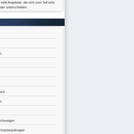
s viele Angebote, die sich zum Teil sehr
nder unterscheiden.
en
eich
n
echnungen
hutzbeauftragter