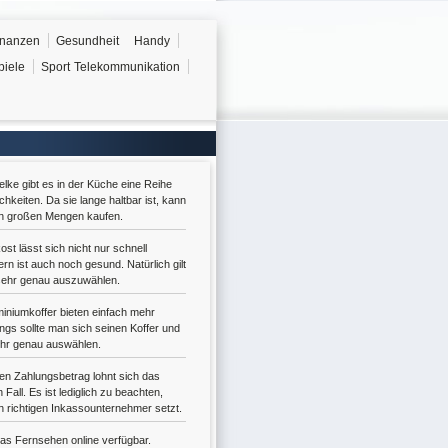
inanzen
Gesundheit
Handy
piele
Sport
Telekommunikation
lke gibt es in der Küche eine Reihe
hkeiten. Da sie lange haltbar ist, kann
in großen Mengen kaufen.
st lässt sich nicht nur schnell
rn ist auch noch gesund. Natürlich gilt
 sehr genau auszuwählen.
iniumkoffer bieten einfach mehr
dings sollte man sich seinen Koffer und
ehr genau auswählen.
n Zahlungsbetrag lohnt sich das
 Fall. Es ist lediglich zu beachten,
 richtigen Inkassounternehmer setzt.
das Fernsehen online verfügbar.