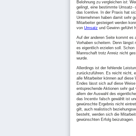
Belohnung zu vergleichen ist: We
gelingt, eine bestimmte Umsatz- o
das Icentive. In der Praxis hat si
Unternehmen haben damit sehr gu
Mitarbeiter gesteigert werden kon
von
Umsatz
und Gewinn geführt h
Auf der anderen Seite kommt es 
Vorhaben scheitern. Denn längst n
es eigentlich erzielen soll. Schon
Mannschaft trotz Anreiz nicht ges
wurde.
Allerdings ist der fehlende Leist
zurückzuführen. Es reicht nicht, 
alle Mitarbeiter können auf dies
Endes lässt sich auf diese Weise 
entsprechende Aktionen sehr gut
allem der Auswahl des eigentlich
das Incentiv falsch gewählt ist un
gewünschte Ergebnis nicht eintr
gilt, auch realistisch beziehungs
besteht, werden sich die Mitarbe
gewünschten Erfolg beizutragen.