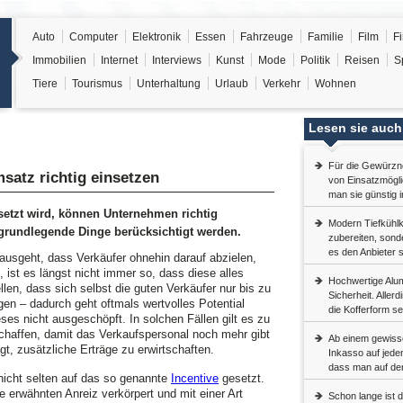
Auto
Computer
Elektronik
Essen
Fahrzeuge
Familie
Film
F
Immobilien
Internet
Interviews
Kunst
Mode
Politik
Reisen
S
Tiere
Tourismus
Unterhaltung
Urlaub
Verkehr
Wohnen
Lesen sie auch
Für die Gewürzne
satz richtig einsetzen
von Einsatzmöglic
man sie günstig 
esetzt wird, können Unternehmen richtig
Modern Tiefkühlko
 grundlegende Dinge berücksichtigt werden.
zubereiten, sonde
es den Anbieter
usgeht, dass Verkäufer ohnehin darauf abzielen,
, ist es längst nicht immer so, dass diese alles
Hochwertige Alum
llen, dass sich selbst die guten Verkäufer nur bis zu
Sicherheit. Aller
en – dadurch geht oftmals wertvolles Potential
die Kofferform s
ses nicht ausgeschöpft. In solchen Fällen gilt es zu
schaffen, damit das Verkaufspersonal noch mehr gibt
Ab einem gewisse
t, zusätzliche Erträge zu erwirtschaften.
Inkasso auf jeden
dass man auf den
nicht selten auf das so genannte
Incentive
gesetzt.
 erwähnten Anreiz verkörpert und mit einer Art
Schon lange ist 