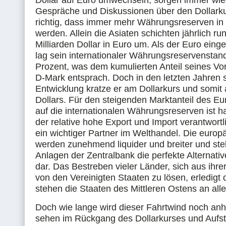
Dollar auf Euro umwechseln, sorgen immer wie
Gespräche und Diskussionen über den Dollarkur
richtig, dass immer mehr Währungsreserven in
werden. Allein die Asiaten schichten jährlich ru
Milliarden Dollar in Euro um. Als der Euro eing
lag sein internationaler Währungsreservenstand
Prozent, was dem kumulierten Anteil seines Vo
D-Mark entsprach. Doch in den letzten Jahren 
Entwicklung kratze er am Dollarkurs und somi
Dollars. Für den steigenden Marktanteil des Eu
auf die internationalen Währungsreserven ist h
der relative hohe Export und Import verantwortl
ein wichtiger Partner im Welthandel. Die europ
werden zunehmend liquider und breiter und stel
Anlagen der Zentralbank die perfekte Alternati
dar. Das Bestreben vieler Länder, sich aus ihre
von den Vereinigten Staaten zu lösen, erledigt 
stehen die Staaten des Mittleren Ostens an aller
Doch wie lange wird dieser Fahrtwind noch anha
sehen im Rückgang des Dollarkurses und Aufst