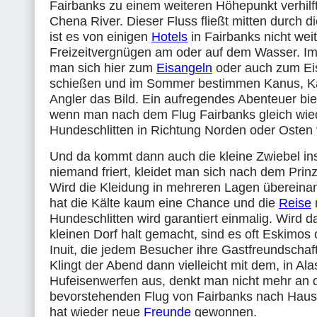
Fairbanks zu einem weiteren Höhepunkt verhilft
Chena River. Dieser Fluss fließt mitten durch d
ist es von einigen
Hotels
in Fairbanks nicht wei
Freizeitvergnügen am oder auf dem Wasser. I
man sich hier zum
Eisangeln
oder auch zum Ei
schießen und im Sommer bestimmen Kanus, K
Angler das Bild. Ein aufregendes Abenteuer bie
wenn man nach dem Flug Fairbanks gleich wie
Hundeschlitten in Richtung Norden oder Osten 
Und da kommt dann auch die kleine Zwiebel ins
niemand friert, kleidet man sich nach dem Prinz
Wird die Kleidung in mehreren Lagen übereina
hat die Kälte kaum eine Chance und die
Reise
Hundeschlitten wird garantiert einmalig. Wird 
kleinen Dorf halt gemacht, sind es oft Eskimos
Inuit, die jedem Besucher ihre Gastfreundscha
Klingt der Abend dann vielleicht mit dem, in Al
Hufeisenwerfen aus, denkt man nicht mehr an 
bevorstehenden Flug von Fairbanks nach Haus
hat wieder neue
Freunde
gewonnen.