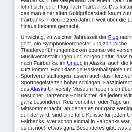
Fairbanks in der Gegenwart weiterlebt. Doch ni
lohnt sich jeder Flug nach Fairbanks. Das kultu
das man einer alten Goldgräberstadt kaum zutr
Fairbanks in den letzten Jahren weit über die
hinaus bekannt gemacht.
Unwichtig, zu welcher Jahreszeit der
Flug
nach 
geht, ein Symphonieorchester und zahlreiche
Theatervorführungen locken ebenso wie versc
Musikveranstaltungen und sorgen dafür, dass 
nach Fairbanks, im
Urlaub
in Alaska, auch die K
kurz kommt. Hochklassige Basketballspiele un
Sportveranstaltungen lassen auch das Herz vo
Sportbegeisterten höher schlagen. Faszinieren
das
Alaska
University Museum freuen sich über
Besucher. Tanzende Polarlichter, die jedem Wi
ganz besonderen Reiz verleihen oder Tage um 
Mittsommernacht, an denen es nur ganz wenig
dunkler wird, sind eine tolle Kulisse für jeden U
Fairbanks. Wer schon einmal in Fairbanks war,
es da noch etwas ganz Besonderes gibt, was 