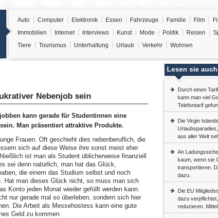
Auto
Computer
Elektronik
Essen
Fahrzeuge
Familie
Film
F
Immobilien
Internet
Interviews
Kunst
Mode
Politik
Reisen
S
Tiere
Tourismus
Unterhaltung
Urlaub
Verkehr
Wohnen
Lesen sie auch
Durch einen Tari
ukrativer Nebenjob sein
kann man viel G
Telefontarif gefun
jobben kann gerade für Studentinnen eine
Die Virgin Island
sein. Man präsentiert attraktive Produkte.
Urlaubsparadies,
aus aller Welt se
unge Frauen. Oft geschieht dies nebenberuflich, die
ssern sich auf diese Weise ihre sonst meist eher
An Ladungssicher
ießlich ist man als Student üblicherweise finanziell
kaum, wenn sie 
es sei denn natürlich, man hat das Glück,
transportieren. D
haben, die einem das Studium selbst und noch
dazu.
en. Hat man dieses Glück nicht, so muss man sich
as Konto jeden Monat wieder gefüllt werden kann.
Die EU Mitglieds
ht nur gerade mal so überleben, sondern sich hier
dazu verpflichte
en. Die Arbeit als Messehostess kann eine gute
reduzieren. Mitte
iches Geld zu kommen.