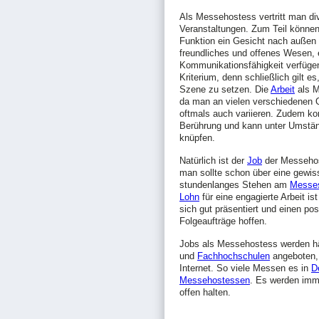
Als Messehostess vertritt man d
Veranstaltungen. Zum Teil können
Funktion ein Gesicht nach außen g
freundliches und offenes Wesen, 
Kommunikationsfähigkeit verfügen.
Kriterium, denn schließlich gilt e
Szene zu setzen. Die
Arbeit
als M
da man an vielen verschiedenen O
oftmals auch variieren. Zudem 
Berührung und kann unter Umstän
knüpfen.
Natürlich ist der
Job
der Messehos
man sollte schon über eine gewiss
stundenlanges Stehen am
Messe
Lohn
für eine engagierte Arbeit is
sich gut präsentiert und einen pos
Folgeaufträge hoffen.
Jobs als Messehostess werden häu
und
Fachhochschulen
angeboten, 
Internet. So viele Messen es in
D
Messehostessen
. Es werden imm
offen halten.