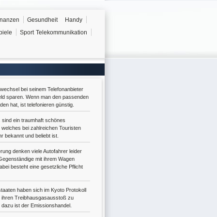
inanzen
Gesundheit
Handy
piele
Sport
Telekommunikation
fwechsel bei seinem Telefonanbieter
eld sparen. Wenn man den passenden
den hat, ist telefonieren günstig.
s sind ein traumhaft schönes
 welches bei zahlreichen Touristen
hr bekannt und beliebt ist.
ung denken viele Autofahrer leider
Gegenständige mit ihrem Wagen
abei besteht eine gesetzliche Pflicht
staaten haben sich im Kyoto Protokoll
t, ihren Treibhausgasausstoß zu
l dazu ist der Emissionshandel.