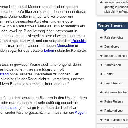
Inzwischen sind 
iverse Firmen auf Messen und ähnlichen großen
günstig zu haben
 dies echte Weltkonzerne sein, denen man in dieser
sich der Kauf en
ibt. Daher sollte man auf alle Fälle über ein
ein selbstbewusstes Auftreten und eine gute
Weiter Themen
 Auch ein attraktives Äußeres ist hier natürlich ein
s, das jeweilige Produkt möglichst interessant in
essehostess ist sicherlich sehr abwechslungsreich,
Reiseberichte
rten eingesetzt wird, und die vorgestellten
Produkte
kommt man immer wieder mit neuen
Menschen
in
Digitalfotos
den sogar für das spätere
Leben
nützliche Kontakte
besser schlafen
tess in gewisser Weise auch anstrengend, denn
Berufsleben
e körperliche Fitness verfügen, um oft
stand
ohne weiteres überstehen zu können. Der
Hentai
t allerdings in der Regel nicht zu verachten, und wer
Bauchtrainer
itiven Eindruck hinterlässt, kann auch auf
Flugreise buche
fig an den schwarzen Brettern in den Universitäten
Polen Reisen
oder man recherchiert selbstständig danach im
eutschland
gibt, so groß ist auch der Bedarf an
Parkettpflege
er wieder welche gesucht, man muss nur die
Augen
Buchhaltungssof